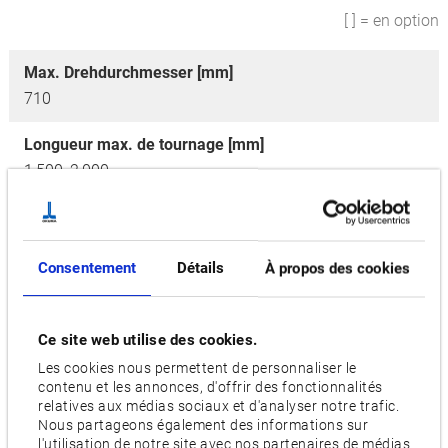
[ ] = en option
Max. Drehdurchmesser [mm]
710
Longueur max. de tournage [mm]
1,500, 2,000
Vitesse de la broche principale [min-1]
3,800 [2,800]
Consentement
Détails
À propos des cookies
Nombre d'outils
20 [40, 80, 120]
Ce site web utilise des cookies.
Moteur [kW]
Les cookies nous permettent de personnaliser le
22/15 [30/22]
contenu et les annonces, d'offrir des fonctionnalités
relatives aux médias sociaux et d'analyser notre trafic.
Nous partageons également des informations sur
Options
l'utilisation de notre site avec nos partenaires de médias