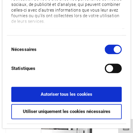
W,
ATC
sociaux, de publicité et d'analyse, qui peuvent combiner
celles-ci avec d'autres informations que vous leur avez
fournies ou qu'ils ont collectées lors de votre utilisation
Nombre de tourelles
de leurs services.
1 tourelle
Vidéos et téléchargements
Sélection
Nécessaires
du
consentement
PRODUITS CONNEXES:
Statistiques
MULTUS B200II
Autoriser tous les cookies
Utiliser uniquement les cookies nécessaires