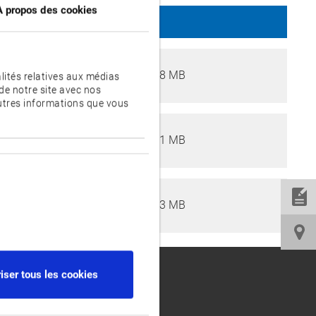
À propos des cookies
TAILLE
PDF / 6.38 MB
D
lités relatives aux médias
de notre site avec nos
autres informations que vous
PDF / 7.11 MB
D
PDF / 0.13 MB
D
iser tous les cookies