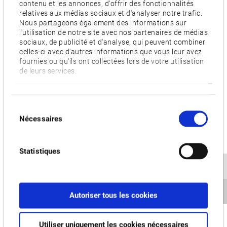
contenu et les annonces, d'offrir des fonctionnalités
relatives aux médias sociaux et d'analyser notre trafic.
Téléphone:
Fax:
Nous partageons également des informations sur
l'utilisation de notre site avec nos partenaires de médias
sociaux, de publicité et d'analyse, qui peuvent combiner
celles-ci avec d'autres informations que vous leur avez
fournies ou qu'ils ont collectées lors de votre utilisation
Message:
de leurs services.
Sélection
Nécessaires
du
consentement
*
Champ obligatoire
Statistiques
J'accepte que mes données soient transmises aux
distributeurs d'Okuma Europe GmbH pour être
contacter. Il peut également s'agir d'un distributeur
établi dans un pays au sein ou en dehors de l'UE.
Autoriser tous les cookies
J'ai lu et j'accepte
la politique de confidentialité
d'Okuma Europe GmbH.
Utiliser uniquement les cookies nécessaires