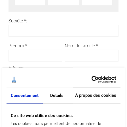
Société
*
:
Prénom
*
:
Nom de famille
*
:
Adresse:
Code postal:
Ville:
Pays
*
:
Consentement
Détails
À propos des cookies
E-mail
*
:
Ce site web utilise des cookies.
Les cookies nous permettent de personnaliser le