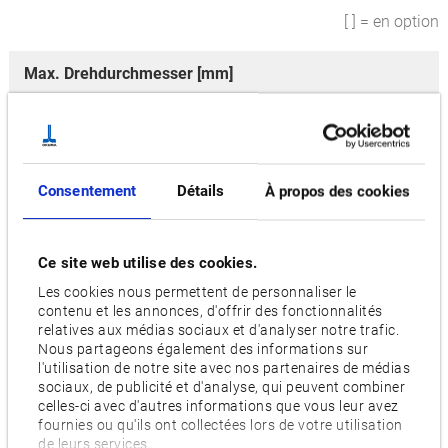
[ ] = en option
Max. Drehdurchmesser [mm]
650
Longueur max. de tournage [mm]
1,500
Consentement
Détails
À propos des cookies
Vitesse de la broche principale [min-1]
3,000, [4,200]
Ce site web utilise des cookies.
Moteur [kW]
Les cookies nous permettent de personnaliser le
contenu et les annonces, d'offrir des fonctionnalités
20/25
relatives aux médias sociaux et d'analyser notre trafic.
Nous partageons également des informations sur
Options
l'utilisation de notre site avec nos partenaires de médias
W,
2S,
2SW
sociaux, de publicité et d'analyse, qui peuvent combiner
celles-ci avec d'autres informations que vous leur avez
fournies ou qu'ils ont collectées lors de votre utilisation
Nombre d'outils
de leurs services.