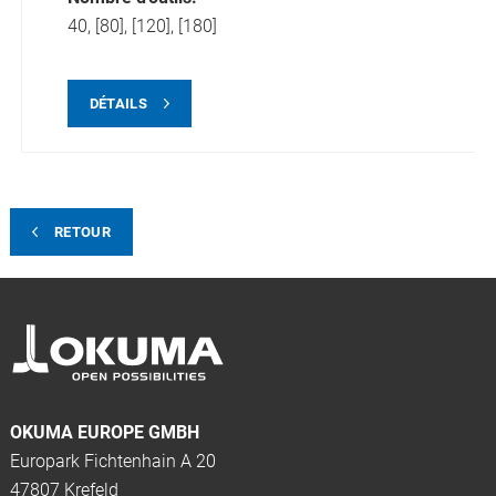
40, [80], [120], [180]
DÉTAILS
RETOUR
OKUMA EUROPE GMBH
Europark Fichtenhain A 20
47807 Krefeld