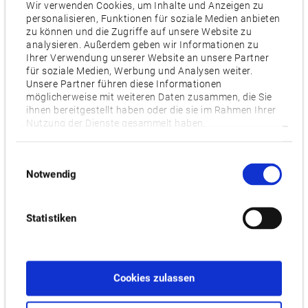
Wir verwenden Cookies, um Inhalte und Anzeigen zu
personalisieren, Funktionen für soziale Medien anbieten
Anzahl Werkzeuge
zu können und die Zugriffe auf unsere Website zu
40, [80], [120], [180]
analysieren. Außerdem geben wir Informationen zu
Ihrer Verwendung unserer Website an unsere Partner
für soziale Medien, Werbung und Analysen weiter.
Unsere Partner führen diese Informationen
Videos / Downloads
möglicherweise mit weiteren Daten zusammen, die Sie
ihnen bereitgestellt haben oder die sie im Rahmen Ihrer
ZUGEHÖRIGE PRODUKTE:
Nutzung der Dienste gesammelt haben.
Einwilligungsauswahl
Notwendig
MULTUS U3000 LASER EX
Statistiken
Cookies zulassen