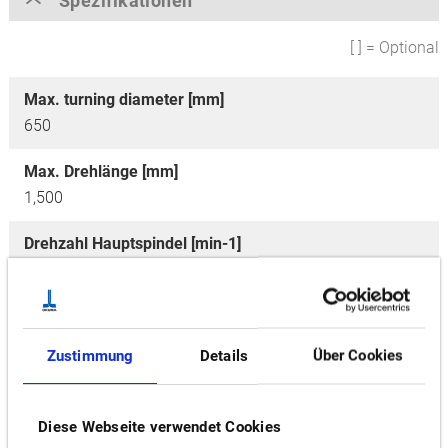
Spezifikationen
[ ] = Optional
Max. turning diameter [mm]
650
Max. Drehlänge [mm]
1,500
Drehzahl Hauptspindel [min-1]
3,000, [4,200]
Motor [kW]
22/15
Zustimmung
Details
Über Cookies
Optionen
W (Gegenspindle),
2S (2 Sattel),
2SW (2 Sattel,
Diese Webseite verwendet Cookies
Gegenspindel)