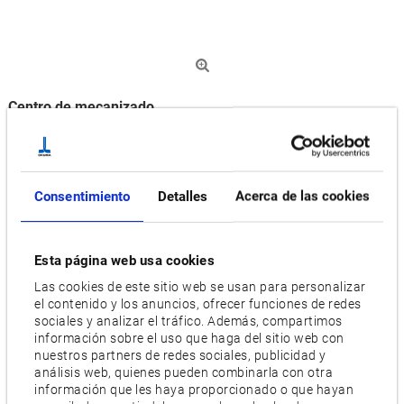
Centro de mecanizado
Estabilidad y precisión excelentes para el sector
automovilístico, la construcción de herramientas y moldes o
para la producción de máquinas de construcción. El centro
Consentimiento
Detalles
Acerca de las cookies
de mecanizado compacto de doble columna MCV-AII ha sido
puesto ya en funcionamiento más de 2.000 veces en todo el
Esta página web usa cookies
mundo. La máquina se recomienda especialmente en el
mecanizado de piezas de maquinaria general y en el
Las cookies de este sitio web se usan para personalizar
el contenido y los anuncios, ofrecer funciones de redes
mecanizado de perfiles. La estructura perfeccionada de los
sociales y analizar el tráfico. Además, compartimos
carriles guía (guías híbridas de rodillos y guías deslizantes)
información sobre el uso que haga del sitio web con
garantiza un largo ciclo de vida y una calidad duradera de
nuestros partners de redes sociales, publicidad y
análisis web, quienes pueden combinarla con otra
las piezas de trabajo. Gracias a las funciones M, la barra
información que les haya proporcionado o que hayan
transversal puede colocarse en 10 posiciones y se detiene