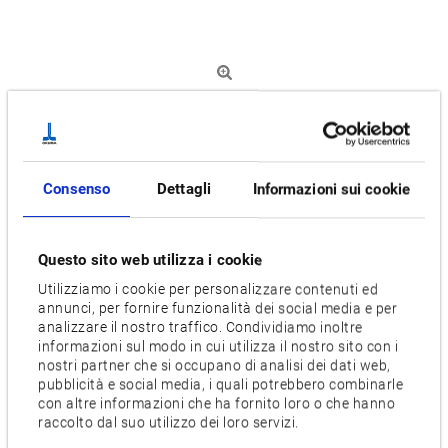
Centro di lavoro
Eccellente stabilità e precisione per il settore automobilistico,
per la costruzione di utensili e stampi o nella produzione di
Consenso
Dettagli
Informazioni sui cookie
macchine edili: il compatto centro di lavorazione a doppio
montante MCV-AII è entrato in funzione nel mondo già oltre
Questo sito web utilizza i cookie
2.000 volte. La macchina è apprezzata soprattutto nella
Utilizziamo i cookie per personalizzare contenuti ed
lavorazione di componenti generici per macchine e nella
annunci, per fornire funzionalità dei social media e per
contornatura. La struttura studiata delle guide (guide ibride
analizzare il nostro traffico. Condividiamo inoltre
con rulli e guide scorrevoli) garantisce una lunga durata e la
informazioni sul modo in cui utilizza il nostro sito con i
nostri partner che si occupano di analisi dei dati web,
qualità costante dei pezzi. La barra trasversale può essere
pubblicità e social media, i quali potrebbero combinarle
posizionata tramite le funzioni M in 10 posizioni e fermata
con altre informazioni che ha fornito loro o che hanno
con un bloccaggio meccanico.
raccolto dal suo utilizzo dei loro servizi.