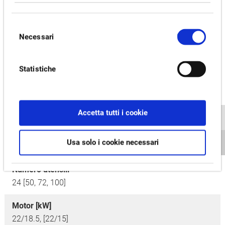
Specificazioni
Selezione
[ ] = Opzionale
Necessari
del
consenso
Dimensioni banco [mm]
Statistiche
1,200 x 1,800 to 1,500 x 5,000
Distanza tra i supporti [mm]
1,650,
2,050
Accetta tutti i cookie
Velocidad del husillo principal [min-1]
Usa solo i cookie necessari
4,000 [6,000, 10,000]
Numero utensili
24 [50, 72, 100]
Motor [kW]
22/18.5, [22/15]