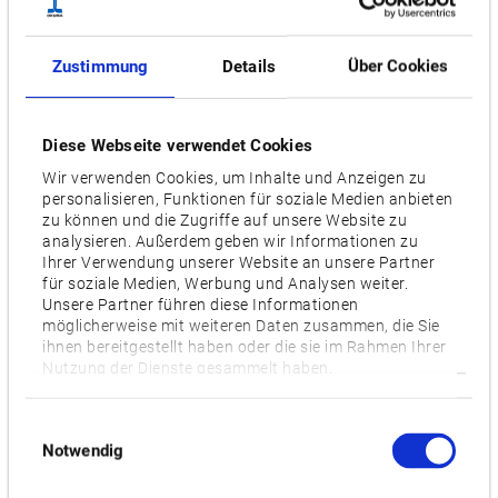
Anzahl Werkzeuge
20 [32], [48], [98]
Zustimmung
Details
Über Cookies
Motor [kW]
11/7.5 [22/18.5, 30/22]
Diese Webseite verwendet Cookies
Optionen
Wir verwenden Cookies, um Inhalte und Anzeigen zu
APC (Automatischer Palettenwechsler),
Connectable with
personalisieren, Funktionen für soziale Medien anbieten
zu können und die Zugriffe auf unsere Website zu
Standroid
analysieren. Außerdem geben wir Informationen zu
Ihrer Verwendung unserer Website an unsere Partner
für soziale Medien, Werbung und Analysen weiter.
Videos / Downloads
Unsere Partner führen diese Informationen
möglicherweise mit weiteren Daten zusammen, die Sie
ihnen bereitgestellt haben oder die sie im Rahmen Ihrer
ZUGEHÖRIGE PRODUKTE:
Nutzung der Dienste gesammelt haben.
Einwilligungsauswahl
MB-46VII
Notwendig