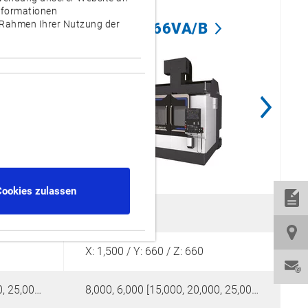
Informationen
m Rahmen Ihrer Nutzung der
MB-66VA/B
Cookies zulassen
1,530 x 660
1
X: 1,500 / Y: 660 / Z: 660
X
8,000, 6,000 [15,000, 20,000, 25,000, 35,000]
8,000, 6,000 [15,000, 20,000, 25,000, 35,000]
1