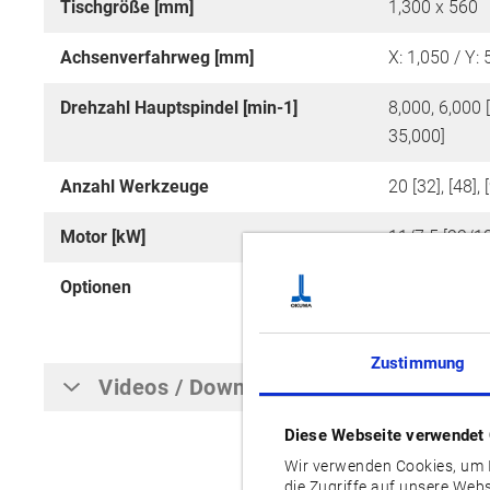
Tischgröße [mm]
1,300 x 560
Achsenverfahrweg [mm]
X: 1,050 / Y: 
Drehzahl Hauptspindel [min-1]
8,000, 6,000 
35,000]
Anzahl Werkzeuge
20 [32], [48], 
Motor [kW]
11/7.5 [22/18
Optionen
APC (Automat
Connectable 
Zustimmung
Videos / Downloads
Diese Webseite verwendet
Wir verwenden Cookies, um I
die Zugriffe auf unsere Web