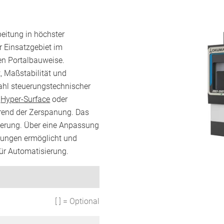
eitung in höchster
r Einsatzgebiet im
en Portalbauweise.
, Maßstabilität und
lzahl steuerungstechnischer
g
Hyper-Surface
oder
rend der Zerspanung. Das
ierung. Über eine Anpassung
tungen ermöglicht und
ür Automatisierung.
[ ] = Optional