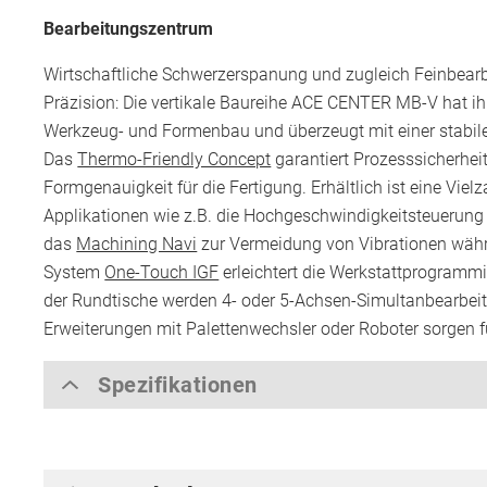
Bearbeitungszentrum
Wirtschaftliche Schwerzerspanung und zugleich Feinbearb
Präzision: Die vertikale Baureihe ACE CENTER MB-V hat ih
Werkzeug- und Formenbau und überzeugt mit einer stabil
Das
Thermo-Friendly Concept
garantiert Prozesssicherheit
Formgenauigkeit für die Fertigung. Erhältlich ist eine Vie
Applikationen wie z.B. die Hochgeschwindigkeitsteuerun
das
Machining Navi
zur Vermeidung von Vibrationen wäh
System
One-Touch IGF
erleichtert die Werkstattprogramm
der Rundtische werden 4- oder 5-Achsen-Simultanbearbei
Erweiterungen mit Palettenwechsler oder Roboter sorgen f
Spezifikationen