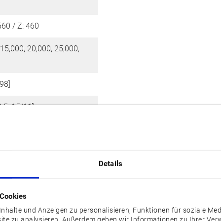
560 / Z: 460
[15,000, 20,000, 25,000,
[98]
.5, 15/11]
ischer Palettenwechsler),
with Standroid
Details
 Cookies
nhalte und Anzeigen zu personalisieren, Funktionen für soziale Me
site zu analysieren. Außerdem geben wir Informationen zu Ihrer Ve