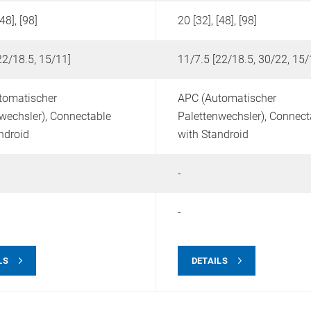
48], [98]
20 [32], [48], [98]
22/18.5, 15/11]
11/7.5 [22/18.5, 30/22, 15/
tomatischer
APC (Automatischer
wechsler),
Connectable
Palettenwechsler),
Connect
ndroid
with Standroid
-
-
LS
DETAILS