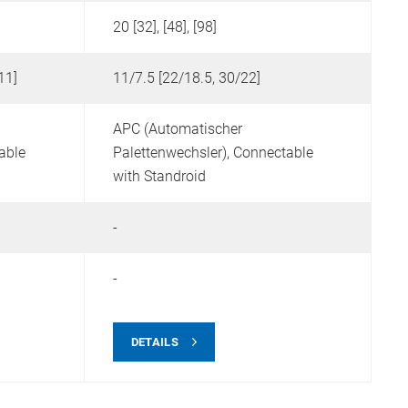
20 [32], [48], [98]
11]
11/7.5 [22/18.5, 30/22]
2
APC (Automatischer
-
able
Palettenwechsler),
Connectable
with Standroid
-
X
-
4
DETAILS