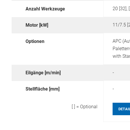
20 [32], [
Anzahl Werkzeuge
11/7.5 [
Motor [kW]
APC (Au
Optionen
Paletten
with Sta
-
Eilgänge [m/min]
-
Stellfläche [mm]
[ ] = Optional
DETAI