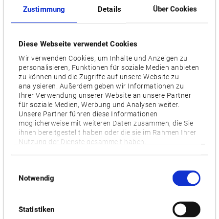
Zustimmung
Details
Über Cookies
Eilgänge [m/min]
X: 42 / Y: 42 / Z: 32
Diese Webseite verwendet Cookies
Stellfläche [mm]
Wir verwenden Cookies, um Inhalte und Anzeigen zu
4,500 x 2,970
personalisieren, Funktionen für soziale Medien anbieten
zu können und die Zugriffe auf unsere Website zu
analysieren. Außerdem geben wir Informationen zu
Videos / Downloads
Ihrer Verwendung unserer Website an unsere Partner
für soziale Medien, Werbung und Analysen weiter.
Unsere Partner führen diese Informationen
ZUGEHÖRIGE PRODUKTE:
möglicherweise mit weiteren Daten zusammen, die Sie
ihnen bereitgestellt haben oder die sie im Rahmen Ihrer
Nutzung der Dienste gesammelt haben.
MB-46VII
Einwilligungsauswahl
Notwendig
Statistiken