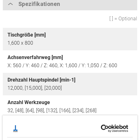
Spezifikationen
[ ] = Optional
Tischgröße [mm]
1,600 x 800
Achsenverfahrweg [mm]
X: 560 / Y: 460 / Z: 460,
X: 1,600 / Y: 1,050 / Z: 600
Drehzahl Hauptspindel [min-1]
12,000, [15,000], [20,000]
Anzahl Werkzeuge
32, [48], [64], [98], [132], [166], [234], [268]
Motor [kW]
26/18,5, [30/22], 33/26