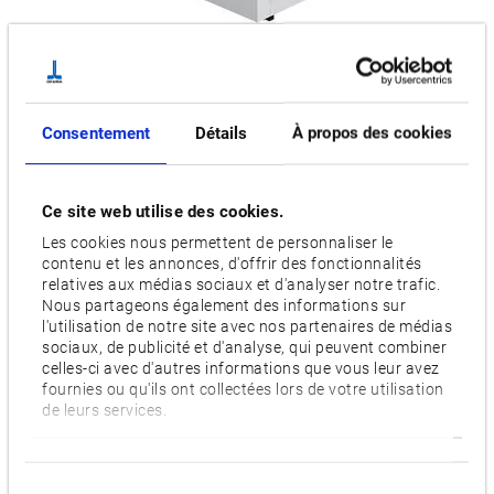
Consentement
Détails
À propos des cookies
Ce site web utilise des cookies.
Automation
Les cookies nous permettent de personnaliser le
contenu et les annonces, d'offrir des fonctionnalités
Les systèmes de chargeurs portiques sont une solution
relatives aux médias sociaux et d'analyser notre trafic.
efficace et peu encombrante pour l’automatisation des
Nous partageons également des informations sur
l'utilisation de notre site avec nos partenaires de médias
machines-outils. Ces systèmes rapides et très précis
sociaux, de publicité et d'analyse, qui peuvent combiner
chargent et déchargent la machine par le dessus. En même
celles-ci avec d'autres informations que vous leur avez
temps, la machine reste accessible pour une intervention
fournies ou qu'ils ont collectées lors de votre utilisation
de leurs services.
manuelle à tout moment (par exemple, réglage,
fonctionnement manuel…). Le chargeur portique Okuma
(OGL) est totalement intégré à la machine. Les deux, la
Sélection