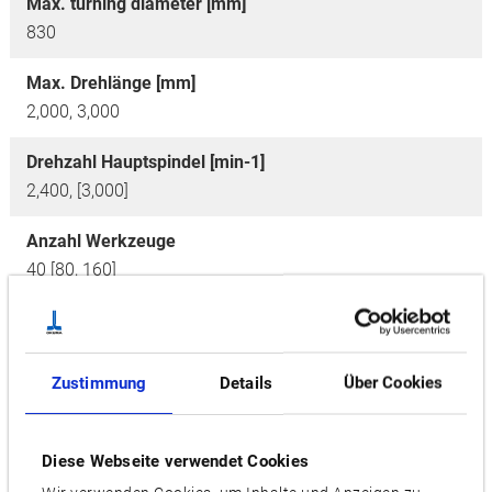
Max. turning diameter [mm]
830
Max. Drehlänge [mm]
2,000, 3,000
Drehzahl Hauptspindel [min-1]
2,400, [3,000]
Anzahl Werkzeuge
40 [80, 160]
Motor [kW]
37/30
Zustimmung
Details
Über Cookies
Optionen
W (Gegenspindle),
ATC (Automatischer
Werkzeugwechsler)
Diese Webseite verwendet Cookies