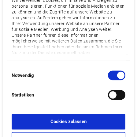
Wir verwenden Cookies, um Inhalte und Anzeigen zu
personalisieren, Funktionen für soziale Medien anbieten
Videos / Downloads
zu können und die Zugriffe auf unsere Website zu
analysieren. Außerdem geben wir Informationen zu
Ihrer Verwendung unserer Website an unsere Partner
ZUGEHÖRIGE PRODUKTE:
für soziale Medien, Werbung und Analysen weiter.
Unsere Partner führen diese Informationen
möglicherweise mit weiteren Daten zusammen, die Sie
ihnen bereitgestellt haben oder die sie im Rahmen Ihrer
MULTUS B200II
Nutzung der Dienste gesammelt haben.
Einwilligungsauswahl
Notwendig
Statistiken
Cookies zulassen
Max. turning diameter [mm]: