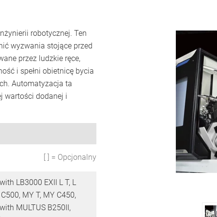
żynierii robotycznej. Ten
nić wyzwania stojące przed
ane przez ludzkie ręce,
ść i spełni obietnicę bycia
ch. Automatyzacja ta
j wartości dodanej i
[ ] = Opcjonalny
ith LB3000 EXII L T, L
 C500, MY T, MY C450,
with MULTUS B250II,