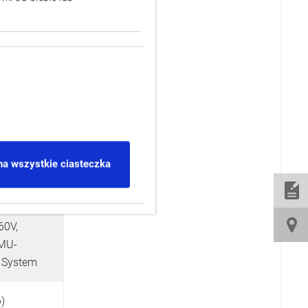
na wszystkie ciasteczka
MB-56V,
0V,
MU-
e System
6)