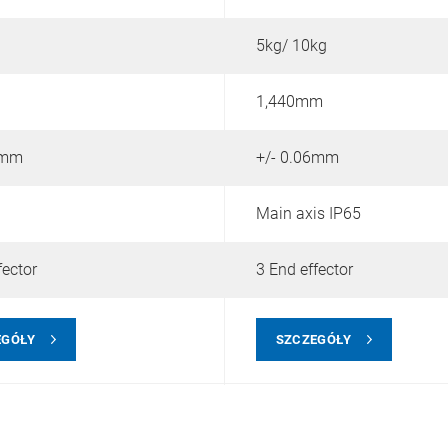
5kg/ 10kg
1,440mm
5mm
+/- 0.06mm
Main axis IP65
fector
3 End effector
EGÓŁY
SZCZEGÓŁY