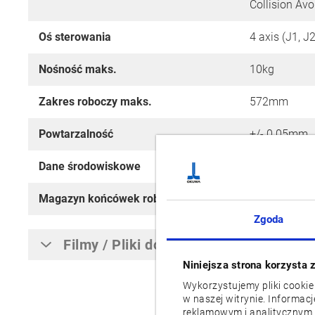
Collision Av
Oś sterowania
4 axis (J1, J2
Nośność maks.
10kg
Zakres roboczy maks.
572mm
Powtarzalność
+/- 0.05mm
Dane środowiskowe
IP76
Magazyn końcówek robota
3 End effecto
Zgoda
Filmy / Pliki do pobrania
Niniejsza strona korzysta 
Wykorzystujemy pliki cookie
w naszej witrynie. Informac
reklamowym i analitycznym.