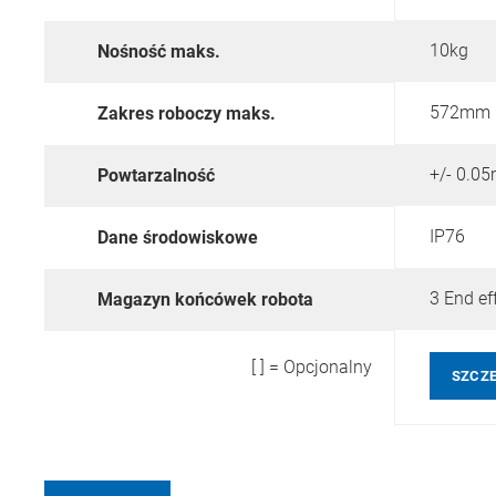
10kg
Nośność maks.
572mm
Zakres roboczy maks.
+/- 0.0
Powtarzalność
IP76
Dane środowiskowe
3 End ef
Magazyn końcówek robota
[ ] = Opcjonalny
SZCZ