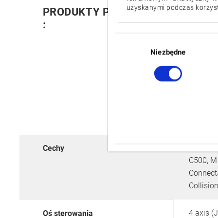
uzyskanymi podczas korzysta
PRODUKTY POWIĄZANE
:
Wybór
zgody
Niezbędne
Connecta
Cechy
C500, M
Connect
Collisio
4 axis (J
Oś sterowania