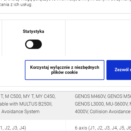
nia z ich usług.
ARMROID
STANDROID
Statystyka
Korzystaj wyłącznie z niezbędnych
Zezwól 
plików cookie
ble with LB3000 EXII L T, L
Connectable with MB-46V, 
 T, M C500, MY T, MY C450,
GENOS M460V, GENOS M56
able with MULTUS B250II,
GENOS L3000, MU-S600V, 
n Avoidance System
4000V,
Collision Avoidanc
1, J2, J3, J4)
6 axis (J1, J2, J3, J4, J5, J