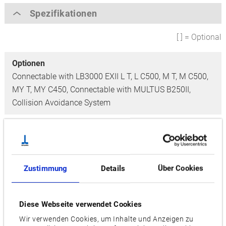
Spezifikationen
[ ] = Optional
Optionen
Connectable with LB3000 EXII L T, L C500, M T, M C500,
MY T, MY C450,
Connectable with MULTUS B250II,
Collision Avoidance System
Kontrollachsen
4 Achsen (J1, J2, J3, J4)
Max. payload
Zustimmung
Details
Über Cookies
10kg
Max. working range
Diese Webseite verwendet Cookies
572mm
Wir verwenden Cookies, um Inhalte und Anzeigen zu