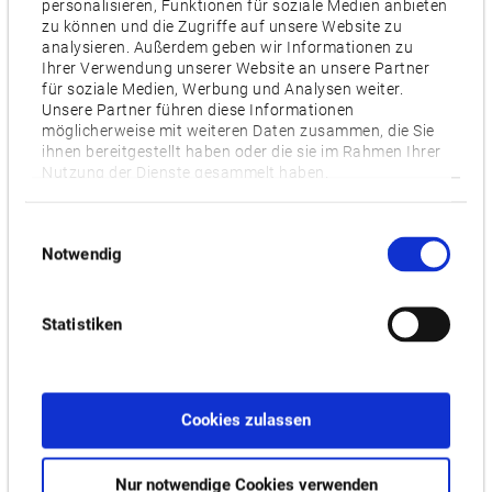
personalisieren, Funktionen für soziale Medien anbieten
Repeatability
zu können und die Zugriffe auf unsere Website zu
+/- 0.05mm
analysieren. Außerdem geben wir Informationen zu
Ihrer Verwendung unserer Website an unsere Partner
für soziale Medien, Werbung und Analysen weiter.
Environmental specification
Unsere Partner führen diese Informationen
IP76
möglicherweise mit weiteren Daten zusammen, die Sie
ihnen bereitgestellt haben oder die sie im Rahmen Ihrer
Nutzung der Dienste gesammelt haben.
End effector stocker
3 End effector
Einwilligungsauswahl
Notwendig
Videos / Downloads
Statistiken
ZUGEHÖRIGE PRODUKTE:
Cookies zulassen
STANDROID
Nur notwendige Cookies verwenden