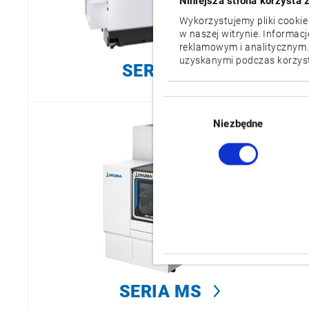
Niniejsza strona korzysta 
Wykorzystujemy pliki cookie
w naszej witrynie. Informac
reklamowym i analitycznym.
uzyskanymi podczas korzysta
SERIA LB
Wybór
zgody
Niezbędne
SERIA MS