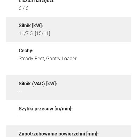
Liczba narzędzi:
6 / 6
Silnik [kW]:
11/7.5, [15/11]
Cechy:
Steady Rest,
Gantry Loader
Silnik (VAC) [kW]:
-
Szybki przesuw [m/min]:
-
Zapotrzebowanie powierzchni [mm]: