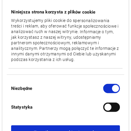
Liczba narzędzi
12 / 10
Niniejsza strona korzysta z plików cookie
Wykorzystujemy pliki cookie do spersonalizowania
Silnik [kW]
treści i reklam, aby oferować funkcje społecznościowe i
22/15, [30/20], [43/20]
analizować ruch w naszej witrynie. Informacje o tym,
jak korzystasz z naszej witryny, udostępniamy
partnerom społecznościowym, reklamowym i
Cechy
analitycznym. Partnerzy mogą połączyć te informacje z
L (Turning spec.),
M,
MY
innymi danymi otrzymanymi od Ciebie lub uzyskanymi
podczas korzystania z ich usług.
Filmy / Pliki do pobrania
Wybór
PRODUKTY POWIĄZANE :
Niezbędne
zgody
Statystyka
LU-S1600