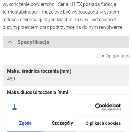
wykończenie powierzchni. Seria LU EX posiada funkcję
termostabilności, i może być być wyposażona w system
redukcji i eliminacji drgań Machining Navi, wrzeciono z
dużym przelotem oraz podtrzymkę na dolnym rewolwerze.
Specyfikacja
[ ] = Opcjonalny
Maks. średnica toczenia [mm]
480
Maks.długość toczenia [mm]
400, 650, 1,250
Prędkość wrzeciona [min-1]
4,200, [3,000]
Zgoda
Szczegóły
O plikach cookies