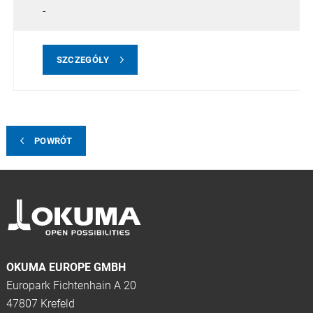
-
SZCZEGÓŁY
POWRÓT
OKUMA EUROPE GMBH
Europark Fichtenhain A 20
47807 Krefeld