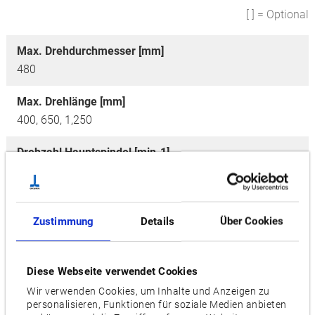
[ ] = Optional
Max. Drehdurchmesser [mm]
480
Max. Drehlänge [mm]
400, 650, 1,250
Drehzahl Hauptspindel [min-1]
4,200, [3,000]
Anzahl Werkzeuge
Zustimmung
Details
Über Cookies
12 / 10
Motor [kW]
Diese Webseite verwendet Cookies
22/15, [30/20], [43/20]
Wir verwenden Cookies, um Inhalte und Anzeigen zu
Optionen
personalisieren, Funktionen für soziale Medien anbieten