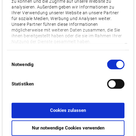
zu können und die Zugriffe auf unsere Website zu
L (Turning spec.),
M,
MY
analysieren. Außerdem geben wir Informationen zu
Ihrer Verwendung unserer Website an unsere Partner
für soziale Medien, Werbung und Analysen weiter.
Videos / Downloads
Unsere Partner führen diese Informationen
möglicherweise mit weiteren Daten zusammen, die Sie
ihnen bereitgestellt haben oder die sie im Rahmen Ihrer
ZUGEHÖRIGE PRODUKTE:
Nutzung der Dienste gesammelt haben.
Einwilligungsauswahl
LU-S1600
Notwendig
Statistiken
Cookies zulassen
Nur notwendige Cookies verwenden