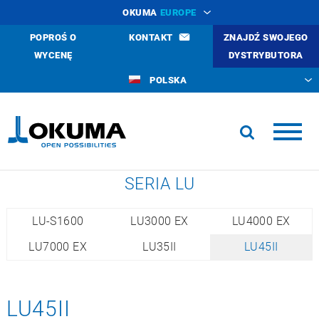
OKUMA
EUROPE
POPROŚ O
KONTAKT
ZNAJDŹ SWOJEGO
WYCENĘ
DYSTRYBUTORA
POLSKA
SERIA LU
LU-S1600
LU3000 EX
LU4000 EX
LU7000 EX
LU35II
LU45II
LU45II