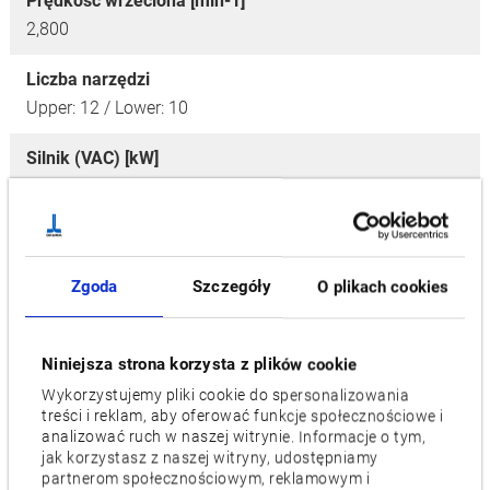
Prędkość wrzeciona [min-1]
2,800
Liczba narzędzi
Upper: 12 / Lower: 10
Silnik (VAC) [kW]
37/30 [45/37]
Zapotrzebowanie powierzchni [mm]
4,750 x 3,340
Zgoda
Szczegóły
O plikach cookies
Cechy
M
Niniejsza strona korzysta z plików cookie
Wykorzystujemy pliki cookie do spersonalizowania
Filmy / Pliki do pobrania
treści i reklam, aby oferować funkcje społecznościowe i
analizować ruch w naszej witrynie. Informacje o tym,
jak korzystasz z naszej witryny, udostępniamy
PRODUKTY POWIĄZANE :
partnerom społecznościowym, reklamowym i