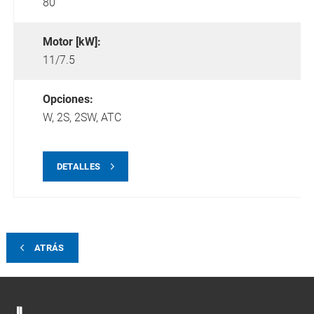
80
Motor [kW]:
11/7.5
Opciones:
W,
2S,
2SW,
ATC
DETALLES
ATRÁS