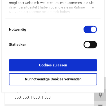
möglicherweise mit weiteren Daten zusammen, die Sie
ihnen bereitgestellt haben oder die sie im Rahmen Ihrer
GP/GA-34FII
Nutzung der Dienste gesammelt haben.
Einwilligungsauswahl
Notwendig
Statistiken
Cookies zulassen
Max. Schleifdurchmesser [mm]:
300
Nur notwendige Cookies verwenden
Spitzenweite [mm]:
350,
650,
1,000,
1,500