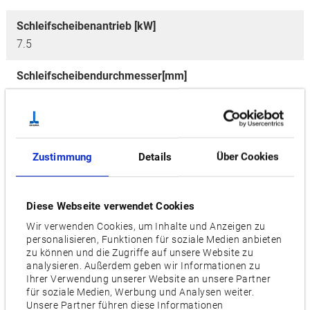
Schleifscheibenantrieb [kW]
7.5
Schleifscheibendurchmesser[mm]
455
Umfangsgeschwindigkeit [m/sec]
45
Zustimmung
Details
Über Cookies
Stellfläche [mm]
2,300/2,995/3,695/5,610 x 2,565
Diese Webseite verwendet Cookies
Wir verwenden Cookies, um Inhalte und Anzeigen zu
Videos / Downloads
personalisieren, Funktionen für soziale Medien anbieten
zu können und die Zugriffe auf unsere Website zu
analysieren. Außerdem geben wir Informationen zu
ZUGEHÖRIGE PRODUKTE:
Ihrer Verwendung unserer Website an unsere Partner
für soziale Medien, Werbung und Analysen weiter.
Unsere Partner führen diese Informationen