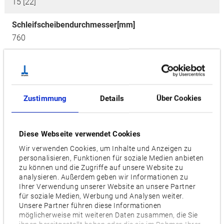
15 [22]
Schleifscheibendurchmesser[mm]
760
Umfangsgeschwindigkeit [m/sec]
45
Stellfläche [mm]
Zustimmung
Details
Über Cookies
8,350 x 3,360 [9,350 x 3,360; 10,350 x 3,360]
Diese Webseite verwendet Cookies
Videos / Downloads
Wir verwenden Cookies, um Inhalte und Anzeigen zu
personalisieren, Funktionen für soziale Medien anbieten
ZUGEHÖRIGE PRODUKTE:
zu können und die Zugriffe auf unsere Website zu
analysieren. Außerdem geben wir Informationen zu
Ihrer Verwendung unserer Website an unsere Partner
für soziale Medien, Werbung und Analysen weiter.
Unsere Partner führen diese Informationen
GP-47N
möglicherweise mit weiteren Daten zusammen, die Sie