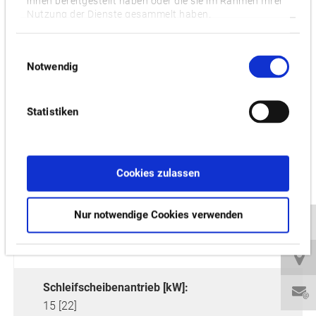
ihnen bereitgestellt haben oder die sie im Rahmen Ihrer
Nutzung der Dienste gesammelt haben.
Einwilligungsauswahl
Notwendig
Statistiken
Max. Schleifdurchmesser [mm]:
Cookies zulassen
400
Nur notwendige Cookies verwenden
Spitzenweite [mm]:
2,150 [2,650; 3,150]
Schleifscheibenantrieb [kW]:
15 [22]