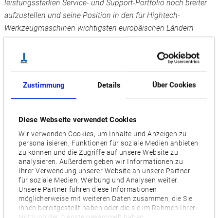
leistungsstarken Service- und Support-Portfolio noch breiter
aufzustellen und seine Position in den für Hightech-
Werkzeugmaschinen wichtigsten europäischen Ländern
konsequent zu stärken. Vor Ort profitieren Okuma-Kunden
künftig zudem vom direkten Zugang zu Okuma, den
Produkten und Services.
Zustimmung
Details
Über Cookies
Nach mehr als 40 gemeinsamen Jahren der exklusiven
Vertriebspartnerschaft wurde der Kaufvertrag zwischen
Okuma Europe und Gelderblom CNC Machines von beiden
Diese Webseite verwendet Cookies
Parteien am 15. Mai 2020 unterzeichnet. Seit diesem
Wir verwenden Cookies, um Inhalte und Anzeigen zu
Zeitpunkt ist Gelderblom CNC Machines B.V. eine
personalisieren, Funktionen für soziale Medien anbieten
vollständige Tochtergesellschaft der Okuma Europe GmbH.
zu können und die Zugriffe auf unsere Website zu
analysieren. Außerdem geben wir Informationen zu
Sie agiert nun unter dem Namen Okuma Benelux B.V. und
Ihrer Verwendung unserer Website an unsere Partner
wird vom bisherigen Gelderblom-Standort im
für soziale Medien, Werbung und Analysen weiter.
niederländischen Houten die neu strukturierten Vertriebs- und
Unsere Partner führen diese Informationen
möglicherweise mit weiteren Daten zusammen, die Sie
Serviceprozesse in den Niederlanden, Belgien und Luxemburg
ihnen bereitgestellt haben oder die sie im Rahmen Ihrer
leiten. Okuma hat mit dem Erwerb auch alle 40
Nutzung der Dienste gesammelt haben.