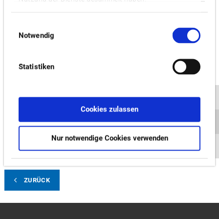
Mitarbeiterinnen und Mitarbeiter der ehemaligen Gelderblom
CNC Machines übernommen.
Einwilligungsauswahl
Notwendig
„Die Benelux-Staaten zählen in Europa zu unseren
wichtigsten Absatzmärkten, deswegen ist es besonders
wichtig, hier nah an den Kundenbedürfnissen zu sein und mit
Statistiken
Produkten und Services direkt reagieren zu können“, erklärt
Takeshi Yamamoto, CEO Okuma Europe GmbH. „Durch die
neue lokale Ausrichtung der Vertriebs- und Servicestruktur
Cookies zulassen
gelingt dies optimal. Letztlich möchten wir durch die
Optimierung unserer Pre- und After-Sales-Services auch den
Nur notwendige Cookies verwenden
Erfolg unserer Kunden steigern, frei nach unserem Motto
‚Open Possibilities‘.“.
ZURÜCK