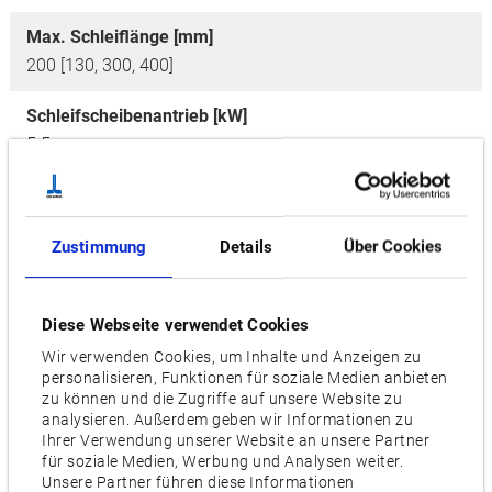
Max. Schleiflänge [mm]
200 [130, 300, 400]
Schleifscheibenantrieb [kW]
5.5
Eilgänge [m/min]
X: 20 / Z: 20
Zustimmung
Details
Über Cookies
Stellfläche [mm]
2,500 x 2,955
Diese Webseite verwendet Cookies
Wir verwenden Cookies, um Inhalte und Anzeigen zu
Videos / Downloads
personalisieren, Funktionen für soziale Medien anbieten
zu können und die Zugriffe auf unsere Website zu
analysieren. Außerdem geben wir Informationen zu
ZUGEHÖRIGE PRODUKTE:
Ihrer Verwendung unserer Website an unsere Partner
für soziale Medien, Werbung und Analysen weiter.
Unsere Partner führen diese Informationen