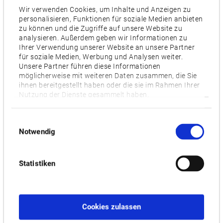
Motor [kW]
Wir verwenden Cookies, um Inhalte und Anzeigen zu
personalisieren, Funktionen für soziale Medien anbieten
22/18.5
zu können und die Zugriffe auf unsere Website zu
analysieren. Außerdem geben wir Informationen zu
Optionen
Ihrer Verwendung unserer Website an unsere Partner
APC (Automatischer Palettenwechsler)
für soziale Medien, Werbung und Analysen weiter.
Unsere Partner führen diese Informationen
möglicherweise mit weiteren Daten zusammen, die Sie
ihnen bereitgestellt haben oder die sie im Rahmen Ihrer
Videos / Downloads
Nutzung der Dienste gesammelt haben.
ZUGEHÖRIGE PRODUKTE:
Einwilligungsauswahl
Notwendig
MILLAC 800VH
Statistiken
Cookies zulassen