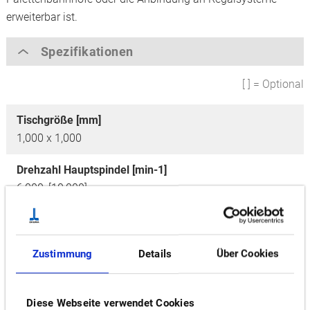
erweiterbar ist.
Spezifikationen
[ ] = Optional
Tischgröße [mm]
1,000 x 1,000
Drehzahl Hauptspindel [min-1]
6,000, [10,000]
Achsenverfahrweg [mm]
X: 1,850 / Y: 1,300 / Z: 1,000
Zustimmung
Details
Über Cookies
Anzahl Werkzeuge
80, [120], [180], [240]
Diese Webseite verwendet Cookies