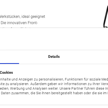
 Werkstücken, ideal geeignet
 Die innovativen Front-
ationsfreundlichsten
itsparend an einer
zugeordneten
s Okuma Gantry Loader
nd Entladung der Werkstücke.
Details
 Cookies
[ ] = Optional
nhalte und Anzeigen zu personalisieren, Funktionen für soziale Me
site zu analysieren. Außerdem geben wir Informationen zu Ihrer Ve
Medien, Werbung und Analysen weiter. Unsere Partner führen diese 
 Daten zusammen, die Sie ihnen bereitgestellt haben oder die sie i