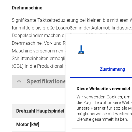
Drehmaschine
Signifikante Taktzeitreduzierung bei kleinen bis mittleren
für mittlere bis große Losgrößen in der Automobilindustrie:
Doppelspindler machen die Okuma 2SP-H Serie zur autom
Drehmaschine. Vor- und Rückseitenbearbeitung können ze
Maschine vorgenommen werden. Die den Spindelköpfen 
Schlitteneinheiten ermöglichen zudem die Einbindung de
(OGL) in die Produktionslinie für eine automatische Be- u
Zustimmung
Spezifikationen
Diese Webseite verwendet
Wir verwenden Cookies, um I
die Zugriffe auf unsere Web
unsere Partner für soziale 
Drehzahl Hauptspindel [min-1]
5,000
möglicherweise mit weiteren
Dienste gesammelt haben.
Motor [kW]
2 x 15/11