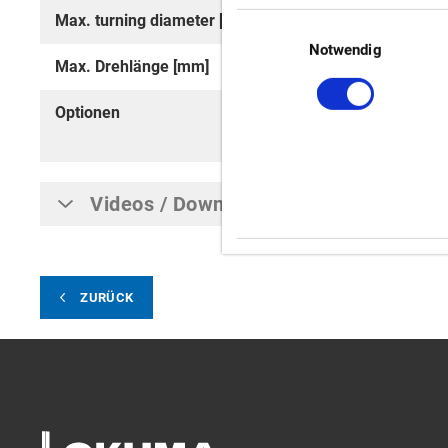
Max. turning diameter [mm]
410
Einwilligungsauswahl
Notwendig
Max. Drehlänge [mm]
200
Optionen
M (Angetrieb
Revolver),
OG
Videos / Downloads
ZURÜCK