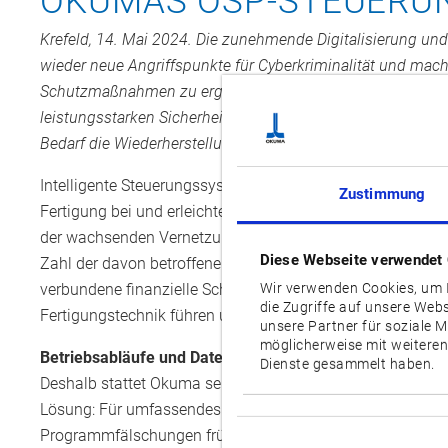
OKUMAS OSP-STEUERU
Krefeld, 14. Mai 2024. Die zunehmende Digitalisierung 
wieder neue Angriffspunkte für Cyberkriminalität und ma
Schutzmaßnahmen zu ergreifen. Aus diesem Grund sind
leistungsstarken Sicherheitsfunktionen ausgestattet: Sie 
Bedarf die Wiederherstellung der Daten.
Intelligente Steuerungssysteme tragen entscheidend zu e
Zustimmung
Fertigung bei und erleichtern selbst unerfahrenem Bedien
der wachsenden Vernetzung der Werkzeugmaschinen nimmt
Diese Webseite verwendet
Zahl der davon betroffenen Unternehmen stark zu. Dabei g
verbundene finanzielle Schäden hinaus: Cyberattacken kö
Wir verwenden Cookies, um I
die Zugriffe auf unsere Web
Fertigungstechnik führen und schlimmstenfalls sogar Me
unsere Partner für soziale 
möglicherweise mit weiteren
Betriebsabläufe und Daten dreifach abgesichert
Dienste gesammelt haben.
Deshalb stattet Okuma seine intelligente, eigenentwickel
Lösung: Für umfassendes
Risikomanagement und präven
Einwilligungsauswahl
Programmfälschungen frühzeitig identifizieren. Durch ausge