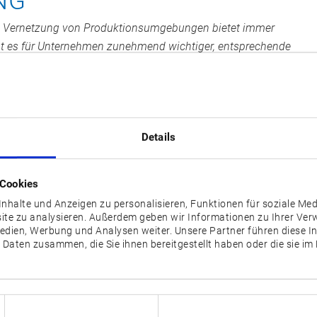
NG
und Vernetzung von Produktionsumgebungen bietet immer
cht es für Unternehmen zunehmend wichtiger, entsprechende
 Okumas CNC-Werkzeugmaschinen standardmäßig mit
gewährleisten höchste Cybersicherheit und ermöglichen bei
iner produktiveren, präziseren und ressourcenschonenden
Details
personal die Durchführung komplexer Bearbeitungen. Mit
 jedoch die Bedrohung durch Cyberangriffe sowie die
 Cookies
eht das Risiko weit über Produktionsausfälle und damit
nnten zu einer kompletten mechanischen Zerstörung der
nhalte und Anzeigen zu personalisieren, Funktionen für soziale Me
site zu analysieren. Außerdem geben wir Informationen zu Ihrer Ve
nschenleben gefährden.
Medien, Werbung und Analysen weiter. Unsere Partner führen diese 
 Daten zusammen, die Sie ihnen bereitgestellt haben oder die sie i
te CNC-Steuerung
OSP-P500
mit robusten Sicherheitsfunktionen a
tiven Schutz
kommen Funktionen zum Einsatz, die Manipulatio
reifte Identifikationsprozesse für die Anwender wird unautorisie