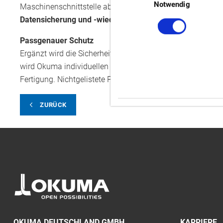
Notwendig
Maschinenschnittstelle abgewehrt und damit
Echtzeitsch
Datensicherung und -wiederherstellung
.
Passgenauer Schutz
Ergänzt wird die Sicherheitslösung durch die
Whitelist
-Fun
wird Okuma individuellen Produktionsbedingungen und höc
Fertigung. Nichtgelistete Programme werden an der Ausf
ZURÜCK
OKUMA DEUTSCHLAND GMBH
KARRIERE