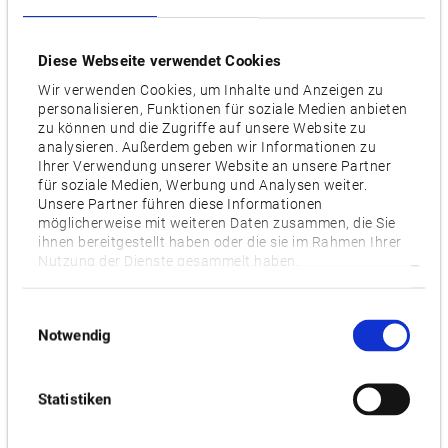
Zusammenarbeit zwischen AMRC und Okuma sind die
Entwicklungen optimierter Antriebe im Bereich der Elektro-,
Diese Webseite verwendet Cookies
Hybrid- und Getriebesysteme.
Wir verwenden Cookies, um Inhalte und Anzeigen zu
personalisieren, Funktionen für soziale Medien anbieten
Beteiligung am Zertifizierungsprozess
zu können und die Zugriffe auf unsere Website zu
analysieren. Außerdem geben wir Informationen zu
Mit dem Engagement beim AMRC kann Okuma die eigenen
Ihrer Verwendung unserer Website an unsere Partner
Maschinen für die Zertifizierung neuartiger Werkstoffe und
für soziale Medien, Werbung und Analysen weiter.
Herstellungsverfahren einsetzen. Okuma wird so in die Lage
Unsere Partner führen diese Informationen
möglicherweise mit weiteren Daten zusammen, die Sie
versetzt, direkt ab Marktreife eines Materials oder Verfahrens
ihnen bereitgestellt haben oder die sie im Rahmen Ihrer
entsprechend zugelassene und empfohlene Lösungen
Nutzung der Dienste gesammelt haben.
anzubieten. Die Kooperation bringt Forscher, Aerospace-
Hersteller und Werkzeugmaschinenbauer bereits zu einem
Einwilligungsauswahl
frühen Zeitpunkt zusammen.
Notwendig
AMRC erhält CNC-Maschine für hochkomplexe
Statistiken
Werkstücke
Um die Forschungskapazitäten des AMRC zu erweitern, stellt