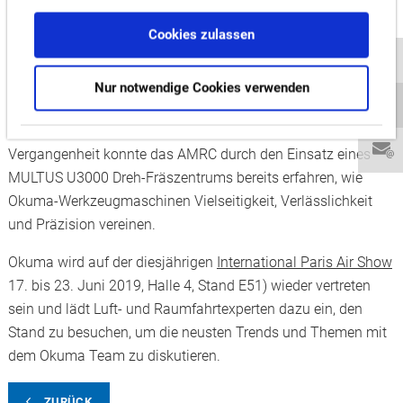
Okuma eine MU-8000V-L zur Verfügung. Das 5-Achsen
Cookies zulassen
Bearbeitungszentrum mit zusätzlicher Drehfunktion ist
prädestiniert für die Fertigung hochkomplexer Werkstücke in
der Luft- und Raumfahrt. Okuma übernimmt zusammen mit
Nur notwendige Cookies verwenden
dem britischen Händler NCMT die kostenlose Wartung der
Maschine und den permanenten Anwendungsservice. In der
Vergangenheit konnte das AMRC durch den Einsatz eines
MULTUS U3000 Dreh-Fräszentrums bereits erfahren, wie
Okuma-Werkzeugmaschinen Vielseitigkeit, Verlässlichkeit
und Präzision vereinen.
Okuma wird auf der diesjährigen
International Paris Air Show
17. bis 23. Juni 2019, Halle 4, Stand E51) wieder vertreten
sein und lädt Luft- und Raumfahrtexperten dazu ein, den
Stand zu besuchen, um die neusten Trends und Themen mit
dem Okuma Team zu diskutieren.
ZURÜCK