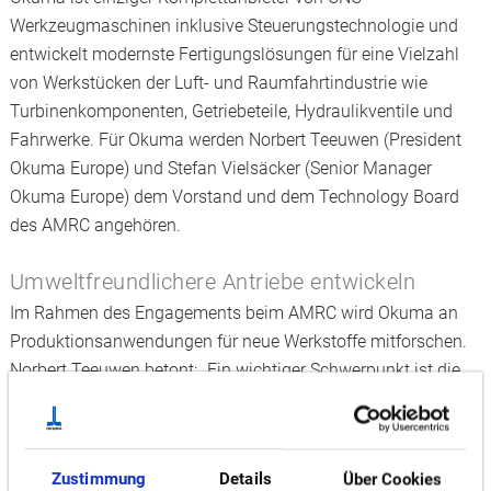
Werkzeugmaschinen inklusive Steuerungstechnologie und
entwickelt modernste Fertigungslösungen für eine Vielzahl
von Werkstücken der Luft- und Raumfahrtindustrie wie
Turbinenkomponenten, Getriebeteile, Hydraulikventile und
Fahrwerke. Für Okuma werden Norbert Teeuwen (President
Okuma Europe) und Stefan Vielsäcker (Senior Manager
Okuma Europe) dem Vorstand und dem Technology Board
des AMRC angehören.
Umweltfreundlichere Antriebe entwickeln
Im Rahmen des Engagements beim AMRC wird Okuma an
Produktionsanwendungen für neue Werkstoffe mitforschen.
Norbert Teeuwen betont: „Ein wichtiger Schwerpunkt ist die
Erforschung von Bearbeitungsverfahren wie Wälzschälen für
neue Werkstoffe. Das allem übergeordnete Ziel dieser
Projekte ist die Entwicklung effizienterer Antriebe, die CO2-
Zustimmung
Details
Über Cookies
und Lärmemissionen vermeiden.“ Weitere Schwerpunkte der