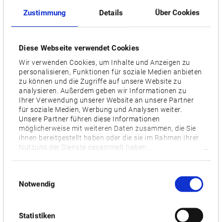
X: 1,540 / Y: 760 / Z: 660
Zustimmung
Details
Über Cookies
Drehzahl Hauptspindel [min-1]
4,000 [6,000], [10,000], [12,000], [15,000]
Diese Webseite verwendet Cookies
Wir verwenden Cookies, um Inhalte und Anzeigen zu
Anzahl Werkzeuge
personalisieren, Funktionen für soziale Medien anbieten
36 [54]
zu können und die Zugriffe auf unsere Website zu
analysieren. Außerdem geben wir Informationen zu
Ihrer Verwendung unserer Website an unsere Partner
Motor [kW]
für soziale Medien, Werbung und Analysen weiter.
18.5/15 [22/18.5]
Unsere Partner führen diese Informationen
möglicherweise mit weiteren Daten zusammen, die Sie
ihnen bereitgestellt haben oder die sie im Rahmen Ihrer
Nutzung der Dienste gesammelt haben.
Videos / Downloads
ZUGEHÖRIGE PRODUKTE:
Einwilligungsauswahl
Notwendig
Statistiken
MILLAC 852VII