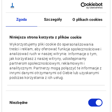
1,800 x 720
Przejazdy osi [mm]
Zgoda
Szczegóły
O plikach cookies
X: 1,540 / Y: 760 / Z: 660
Prędkość wrzeciona [min-1]
Niniejsza strona korzysta z plików cookie
4,000 [6,000], [10,000], [12,000], [15,000]
Wykorzystujemy pliki cookie do spersonalizowania
treści i reklam, aby oferować funkcje społecznościowe i
Liczba narzędzi
analizować ruch w naszej witrynie. Informacje o tym,
36 [54]
jak korzystasz z naszej witryny, udostępniamy
partnerom społecznościowym, reklamowym i
analitycznym. Partnerzy mogą połączyć te informacje z
Silnik [kW]
innymi danymi otrzymanymi od Ciebie lub uzyskanymi
18.5/15 [22/18.5]
podczas korzystania z ich usług.
Filmy / Pliki do pobrania
Wybór
Niezbędne
zgody
PRODUKTY POWIĄZANE :