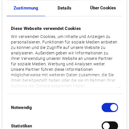
X: 2,050 / Y: 850 / Z: 750
Zustimmung
Details
Über Cookies
Drehzahl Hauptspindel [min-1]
4,000 [6,000], [10,000], [12,000], [15,000]
Diese Webseite verwendet Cookies
Wir verwenden Cookies, um Inhalte und Anzeigen zu
Anzahl Werkzeuge
personalisieren, Funktionen für soziale Medien anbieten
zu können und die Zugriffe auf unsere Website zu
36 [54]
analysieren. Außerdem geben wir Informationen zu
Ihrer Verwendung unserer Website an unsere Partner
Motor [kW]
für soziale Medien, Werbung und Analysen weiter.
18.5/15 [22/18.5]
Unsere Partner führen diese Informationen
möglicherweise mit weiteren Daten zusammen, die Sie
ihnen bereitgestellt haben oder die sie im Rahmen Ihrer
Nutzung der Dienste gesammelt haben.
Videos / Downloads
ZUGEHÖRIGE PRODUKTE:
Einwilligungsauswahl
Notwendig
Statistiken
MILLAC 761VII