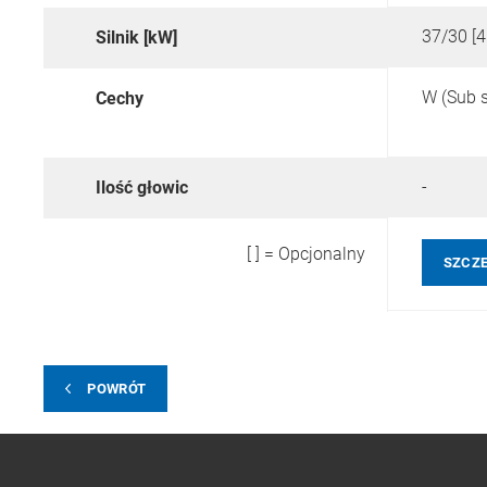
37/30 [4
Silnik [kW]
W (Sub s
Cechy
-
Ilość głowic
[ ] = Opcjonalny
SZCZ
POWRÓT