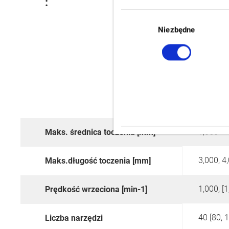
:
Wybór
zgody
Niezbędne
1,050
Maks. średnica toczenia [mm]
3,000, 4
Maks.długość toczenia [mm]
1,000, [1
Prędkość wrzeciona [min-1]
40 [80, 
Liczba narzędzi