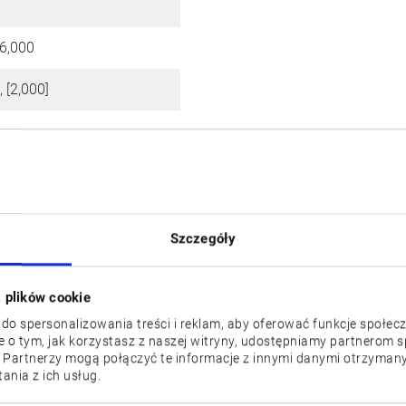
 6,000
, [2,000]
]
le),
ATC
Szczegóły
z plików cookie
 do spersonalizowania treści i reklam, aby oferować funkcje społec
je o tym, jak korzystasz z naszej witryny, udostępniamy partnerom
 Partnerzy mogą połączyć te informacje z innymi danymi otrzymany
nia z ich usług.
ULTUS B750
MULTUS B200I