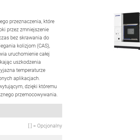
ego przeznaczenia, które
ki przez zmniejszenie
czas bez skrawania do
egania kolizjom (CAS),
wia uruchomienie całej
nikając uszkodzenia
rzyjazna temperaturze
onych aplikacjach.
wytującym, dzięki któremu
ręcznego przemocowywania.
[ ] = Opcjonalny