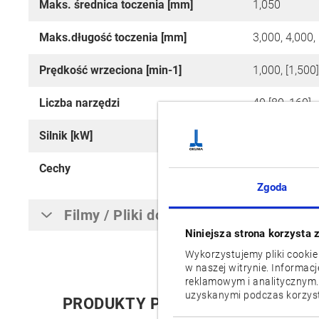
Maks. średnica toczenia [mm]
1,050
Maks.długość toczenia [mm]
3,000, 4,000,
Prędkość wrzeciona [min-1]
1,000, [1,500]
Liczba narzędzi
40 [80, 160]
Silnik [kW]
37/30 [45/37
Cechy
W (Sub spind
Zgoda
Filmy / Pliki do pobrania
Niniejsza strona korzysta 
Wykorzystujemy pliki cookie
w naszej witrynie. Informac
reklamowym i analitycznym.
uzyskanymi podczas korzysta
PRODUKTY POWIĄZANE
M