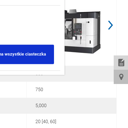
na wszystkie ciasteczka
600
750
5,000
5
20 [40, 60]
2