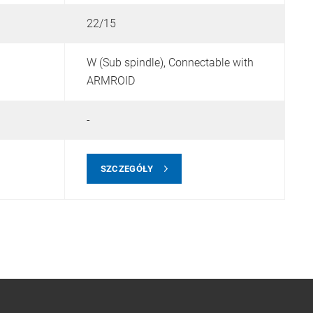
22/15
1
W (Sub spindle),
Connectable with
W
ARMROID
-
-
SZCZEGÓŁY