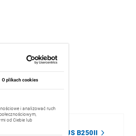
O plikach cookies
znościowe i analizować ruch
 społecznościowym,
mi od Ciebie lub
I
MULTUS B250II