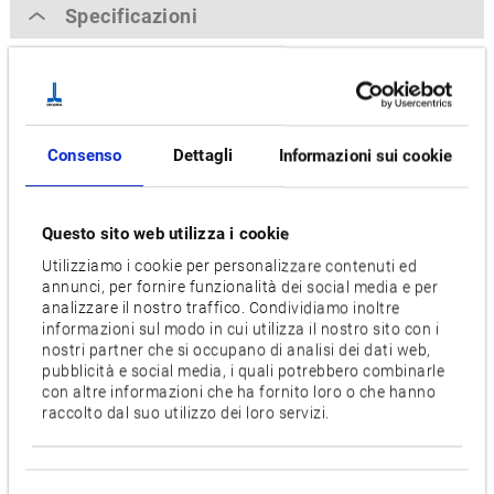
Specificazioni
[ ] = Opzionale
Max. Diametro di tornitura [mm]
1,600
Consenso
Dettagli
Informazioni sui cookie
Max. Lunghezza di tornitura [mm]
1,250, [1,600]
Questo sito web utilizza i cookie
Utilizziamo i cookie per personalizzare contenuti ed
Velocidad del husillo principal [min-1]
annunci, per fornire funzionalità dei social media e per
analizzare il nostro traffico. Condividiamo inoltre
400
informazioni sul modo in cui utilizza il nostro sito con i
nostri partner che si occupano di analisi dei dati web,
Numero utensili
pubblicità e social media, i quali potrebbero combinarle
23, [35], [59]
con altre informazioni che ha fornito loro o che hanno
raccolto dal suo utilizzo dei loro servizi.
Motor [kW]
45/37 [75/60]