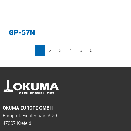
GP-57N
1
2
3
4
5
6
OKUMA EUROPE GMBH
Europark Fichtenhain A 20
47807 Krefeld