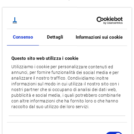
Tornio
Significativa riduzione del tempo di ciclo per i pezzi da
piccoli a medi, ideale per lotti da medi a grandi nel settore
Consenso
Dettagli
Informazioni sui cookie
dell'industria automobilistica: gli innovativi doppi mandrini
frontali rendono la serie 2SP-H il tornio di più semplice
utilizzo per l'automazione. Su un'unica macchina è possibile
Questo sito web utilizza i cookie
effettuare in poco tempo la lavorazione sui lati anteriori e
Utilizziamo i cookie per personalizzare contenuti ed
posteriori. Le unità carrello attribuite alle teste portamandrino
annunci, per fornire funzionalità dei social media e per
analizzare il nostro traffico. Condividiamo inoltre
consentono inoltre l'integrazione dell'Okuma Gantry Loader
informazioni sul modo in cui utilizza il nostro sito con i
(OGL) nella linea di produzione, per il carico e lo scarico
nostri partner che si occupano di analisi dei dati web,
automatico dei pezzi di lavorazione.
pubblicità e social media, i quali potrebbero combinarle
con altre informazioni che ha fornito loro o che hanno
raccolto dal suo utilizzo dei loro servizi.
Specificazioni
[ ] = Opzionale
Selezione