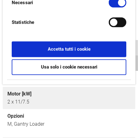
Necessari
del
Max. Diametro di tornitura [mm]
consenso
220
Statistiche
Max. Lunghezza di tornitura [mm]
150
Accetta tutti i cookie
Velocidad del husillo principal [min-1]
6,000 [4,500]
Usa solo i cookie necessari
Numero utensili
2 x 12
Motor [kW]
2 x 11/7.5
Opzioni
M,
Gantry Loader