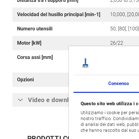
Distanza tra i supporti [mm]
2,650 to 3,15
Velocidad del husillo principal [min-1]
10,000, [20,0
Numero utensili
50, [80], [100]
Motor [kW]
26/22
Corsa assi [mm]
X: 4,200 / Y: 
Y: 3,700 / Z:
Opzioni
APC,
AAC
Consenso
Video e download
Questo sito web utilizza i 
Utilizziamo i cookie per pers
nostro traffico. Condividiamo
di analisi dei dati web, pubb
che hanno raccolto dal suo ut
PRODOTTI CORRELATI: