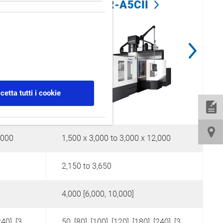
MCR-A5CII
cetta tutti i cookie
,000
1,500 x 3,000 to 3,000 x 12,000
1
2,150 to 3,650
2
4,000 [6,000, 10,000]
50 [80], [100], [120], [180], [240], [360]
50, [80], [100], [120], [180], [240], [360]
5