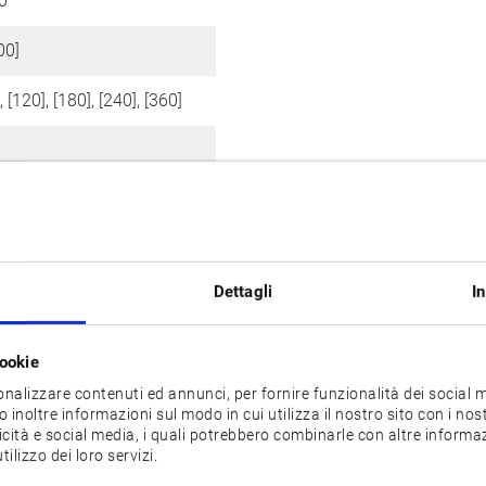
0
00]
, [120], [180], [240], [360]
3,200 / Z: 800 to X: 6,700 /
 800
Dettagli
I
cookie
onalizzare contenuti ed annunci, per fornire funzionalità dei social m
 inoltre informazioni sul modo in cui utilizza il nostro sito con i no
licità e social media, i quali potrebbero combinarle con altre informa
ilizzo dei loro servizi.