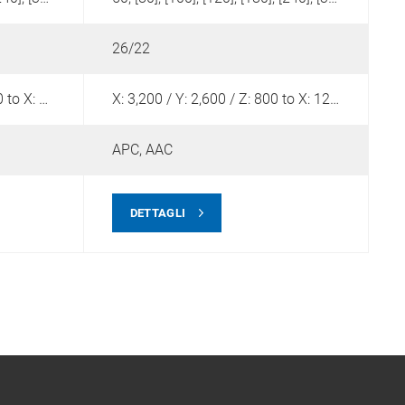
26/22
4
X: 4,200 / Y: 3,200 / Z: 1,050 to X: 12,200 / Y: 4,200 / Z: 1,250
X: 3,200 / Y: 2,600 / Z: 800 to X: 12,200 / Y: 4,100 / Z: 1,200
APC,
AAC
DETTAGLI