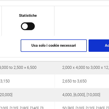
MCR-S
MCR-C
Statistiche
Usa solo i cookie necessari
Ac
4,000 to 2,500 × 6,500
2,000 x 4,000 to 3,000 x 12
 3,150
2,650 to 3,650
[20,000]
4,000, [6,000], [10,000]
50, [80], [100], [120], [180], [240], [360]