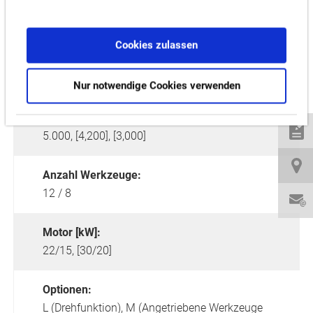
Max. turning diameter [mm]:
410
Cookies zulassen
Max. Drehlänge [mm]:
350, 600, 1,000
Nur notwendige Cookies verwenden
Drehzahl Hauptspindel [min-1]:
5.000, [4,200], [3,000]
Anzahl Werkzeuge:
12 / 8
Motor [kW]:
22/15, [30/20]
Optionen:
L (Drehfunktion),
M (Angetriebene Werkzeuge