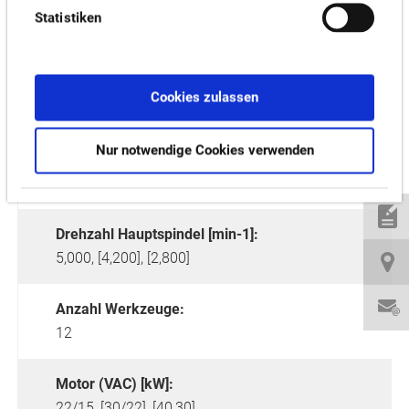
Statistiken
Max. turning diameter [mm]:
Cookies zulassen
410,
470
Nur notwendige Cookies verwenden
Max. Drehlänge [mm]:
250, 500, 1,000, 1,300
Drehzahl Hauptspindel [min-1]:
5,000, [4,200], [2,800]
Anzahl Werkzeuge:
12
Motor (VAC) [kW]:
22/15, [30/22], [40,30]