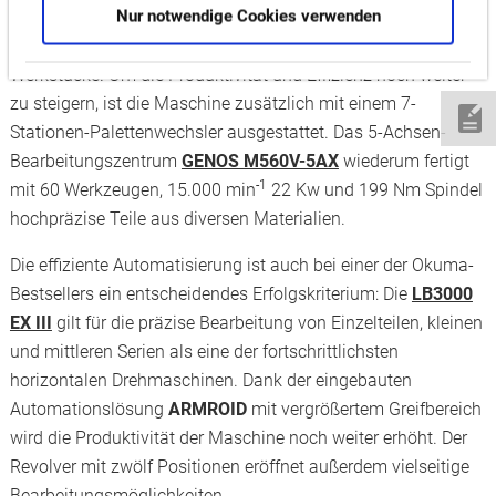
Nur notwendige Cookies verwenden
einem großzügig dimensionierten Arbeitsbereich schafft die
Maschine Flexibilität bei der Bearbeitung verschiedenster
Werkstücke. Um die Produktivität und Effizienz noch weiter
zu steigern, ist die Maschine zusätzlich mit einem 7-
Stationen-Palettenwechsler ausgestattet. Das 5-Achsen-
Bearbeitungszentrum
GENOS M560V-5AX
wiederum fertigt
-1
mit 60 Werkzeugen, 15.000 min
22 Kw und 199 Nm Spindel
hochpräzise Teile aus diversen Materialien.
Die effiziente Automatisierung ist auch bei einer der Okuma-
Bestsellers ein entscheidendes Erfolgskriterium: Die
LB3000
EX III
gilt für die präzise Bearbeitung von Einzelteilen, kleinen
und mittleren Serien als eine der fortschrittlichsten
horizontalen Drehmaschinen. Dank der eingebauten
Automationslösung
ARMROID
mit vergrößertem Greifbereich
wird die Produktivität der Maschine noch weiter erhöht. Der
Revolver mit zwölf Positionen eröffnet außerdem vielseitige
Bearbeitungsmöglichkeiten.