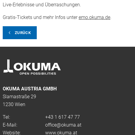
Live-Erlebnisse und Überraschungen.
Gratis-Tickets und mehr Infos unter
emo.okuma.de
.
ZURÜCK
OKUMA AUSTRIA GMBH
Slamastraße 29
1230 Wien
Tel:
+43 1 617 47 77
E-Mail:
office@okuma.at
Website:
www.okuma.at