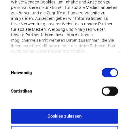
zu 120 Werkzeuge. Ein zweiter Revolver verkürzt zudem
Wir verwenden Cookies, um Inhalte und Anzeigen zu
personalisieren, Funktionen für soziale Medien anbieten
Zykluszeiten und steigert so die Produktivität. Auf dem
zu können und die Zugriffe auf unsere Website zu
Messestand werden verschiedene Verfahren live an der
analysieren. Außerdem geben wir Informationen zu
Maschine präsentiert, u. a. das Rührreibschweißen. Diese
Ihrer Verwendung unserer Website an unsere Partner
für soziale Medien, Werbung und Analysen weiter.
Technologie ermöglicht nahtlose Verbindungen von
Unsere Partner führen diese Informationen
Komponenten und erhöht Flexibilität sowie Produktivität
möglicherweise mit weiteren Daten zusammen, die Sie
ihnen bereitgestellt haben oder die sie im Rahmen Ihrer
durch das Einsparen externer Prozesse.
Nutzung der Dienste gesammelt haben.
Für schnelle und sehr präzise Fertigungsprozesse hat Okuma
mehrere
Bearbeitungszentren mit 5-Achsen-
Einwilligungsauswahl
Notwendig
Simultanbearbeitung
im EMO-Gepäck. Sie führen Vertikal-,
Horizontal- und Winkelflächenbearbeitung in nur einem
Arbeitsgang ohne manuelle Eingriffe durch und maximieren
Statistiken
damit Produktivität, Prozesssicherheit und
Werkstückqualität. Auf der EMO sichtbar wird dies mit dem
Bearbeitungszentrum
MU-6300V
. Die 5-Achsen-
Cookies zulassen
Multitasking-Bearbeitung ermöglicht prozessintensive
Hochgeschwindigkeits- und Hochpräzisionszerspanung. Mit