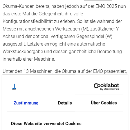
Okuma-Kunden bereits, haben jedoch auf der EMO 2025 nun
das erste Mal die Gelegenheit, ihre volle
Konfigurationsflexibilität zu erleben. So ist sie während der
Messe mit angetriebenen Werkzeugen (M), zusätzlicher Y-
Achse und der optional verfügbaren Gegenspindel (W)
ausgestellt. Letztere ermöglicht eine automatische
Werkstückübergabe und dessen ganzheitliche Bearbeitung
innerhalb einer Maschine.
Unter den 13 Maschinen, die Okuma auf der EMO präsentiert,
sind auch einige weiterentwickelte Klassiker, die in jeder
Fertigungsumgebung ihre individuellen Vorteile ausspielen.
Dazu zählt das
Dreh-/Fräszentrum
MULTUS U3000
, das
auch komplexe Bearbeitungen mit höchster Präzision
Zustimmung
Details
Über Cookies
durchführt. Dies gelingt unter anderem dank flexibler 5-
Achsen-Bearbeitung auf Haupt- und Gegenspindel, großem
Diese Webseite verwendet Cookies
Arbeitsraum und umfangreichem Werkzeugmagazin für bis