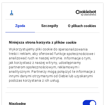
Tokarka
Innowacyjne skierowanie do przodu (frontowe) wrzecion
maszyny z serii Okuma 2SP-H pomogło stworzyć najbardziej
Zgoda
Szczegóły
O plikach cookies
przyjazną automatyzacji tokarkę do produkcji małych części.
Dzięki przesuwowi poprzecznemu wrzecion i współpracy z
Niniejsza strona korzysta z plików cookie
podajnikiem portalowym Okuma OGL w linii produkcyjnej,
części mogą być automatycznie ładowane i rozładowywane.
Wykorzystujemy pliki cookie do spersonalizowania
treści i reklam, aby oferować funkcje społecznościowe i
Niezwykle kompaktowe rozmiary zwiększają wykorzystanie
analizować ruch w naszej witrynie. Informacje o tym,
powierzchni na hali. Popularny wariant "dwuwrzecionówki"
jak korzystasz z naszej witryny, udostępniamy
partnerom społecznościowym, reklamowym i
znacząco skraca czas cyklu.
analitycznym. Partnerzy mogą połączyć te informacje z
innymi danymi otrzymanymi od Ciebie lub uzyskanymi
Specyfikacja
podczas korzystania z ich usług.
[ ] = Opcjonalny
Wybór
Maks. średnica toczenia [mm]
Niezbędne
zgody