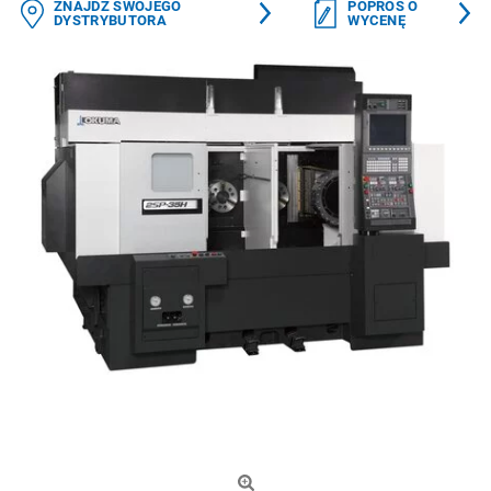
ZNAJDŹ SWOJEGO
POPROŚ O
DYSTRYBUTORA
WYCENĘ