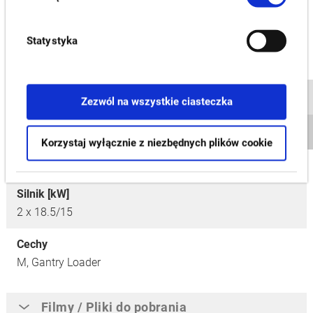
380
Statystyka
Maks.długość toczenia [mm]
230
Prędkość wrzeciona [min-1]
Zezwól na wszystkie ciasteczka
2,000
Korzystaj wyłącznie z niezbędnych plików cookie
Liczba narzędzi
2 x 12
Silnik [kW]
2 x 18.5/15
Cechy
M,
Gantry Loader
Filmy / Pliki do pobrania