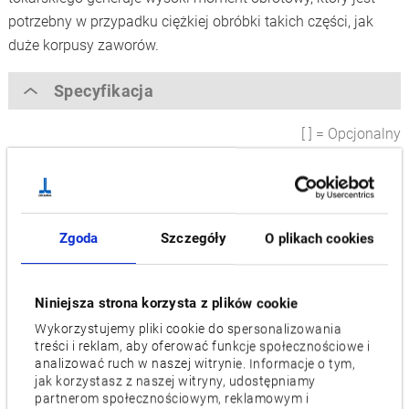
potrzebny w przypadku ciężkiej obróbki takich części, jak
duże korpusy zaworów.
Specyfikacja
[ ] = Opcjonalny
Maks. średnica toczenia [mm]
2,000
Zgoda
Szczegóły
O plikach cookies
Maks.długość toczenia [mm]
1,400
Niniejsza strona korzysta z plików cookie
Prędkość wrzeciona [min-1]
Wykorzystujemy pliki cookie do spersonalizowania
300
treści i reklam, aby oferować funkcje społecznościowe i
analizować ruch w naszej witrynie. Informacje o tym,
Liczba narzędzi
jak korzystasz z naszej witryny, udostępniamy
partnerom społecznościowym, reklamowym i
36, [60], [120]