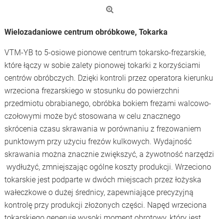
Wielozadaniowe centrum obróbkowe, Tokarka
VTM-YB to 5-osiowe pionowe centrum tokarsko-frezarskie,
które łączy w sobie zalety pionowej tokarki z korzyściami
centrów obróbczych. Dzięki kontroli przez operatora kierunku
wrzeciona frezarskiego w stosunku do powierzchni
przedmiotu obrabianego, obróbka bokiem frezami walcowo-
czołowymi może być stosowana w celu znacznego
skrócenia czasu skrawania w porównaniu z frezowaniem
punktowym przy użyciu frezów kulkowych. Wydajność
skrawania można znacznie zwiększyć, a żywotność narzędzi
wydłużyć, zmniejszając ogólne koszty produkcji. Wrzeciono
tokarskie jest podparte w dwóch miejscach przez łożyska
wałeczkowe o dużej średnicy, zapewniające precyzyjną
kontrolę przy produkcji złożonych części. Napęd wrzeciona
tokarskiego generuje wysoki moment obrotowy, który jest