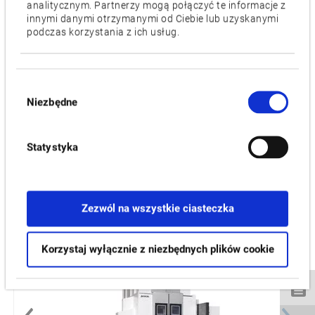
analitycznym. Partnerzy mogą połączyć te informacje z
innymi danymi otrzymanymi od Ciebie lub uzyskanymi
Silnik [kW]
podczas korzystania z ich usług.
30/22
Cechy
Wybór
APC
Niezbędne
zgody
Filmy / Pliki do pobrania
Statystyka
PRODUKTY POWIĄZANE :
Zezwól na wszystkie ciasteczka
VTM-80YB
Korzystaj wyłącznie z niezbędnych plików cookie