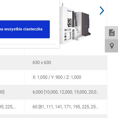
na wszystkie ciasteczka
630 x 630
4
X: 1,050 / Y: 900 / Z: 1,000
X
00]
6,000 [10,000, 12,000, 15,000, 20,000]
1
40 [60, 81, 111, 141, 171, 195, 225, 255, 285, 320, 400]
60 [81, 111, 141, 171, 195, 225, 255, 285, 320, 400]
4