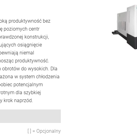
soką produktywność bez
ię poziomych centr
rawdzonej konstrukcji,
ujących osiągnięcie
pewniają niemal
nosząc produktywność.
h obrotów do wysokich. Dla
ażona w system chłodzenia
apobiec potencjalnym
otnym dla szybkiej
y krok naprzód.
[ ] = Opcjonalny