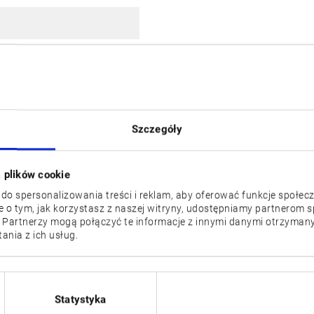
0
1,600 / Z: 1,650
 12,000]
Szczegóły
/30, 37/26]
z plików cookie
 do spersonalizowania treści i reklam, aby oferować funkcje społec
je o tym, jak korzystasz z naszej witryny, udostępniamy partnerom
 Partnerzy mogą połączyć te informacje z innymi danymi otrzymany
nia z ich usług.
MA-12500H
MA-500HII
Statystyka