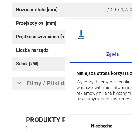
Rozmiar stołu [mm]
1,250 x 1,25
Przejazdy osi [mm]
X: 2,200 / Y: 
Prędkość wrzeciona [min-1]
6,000 [4,500,
Liczba narzędzi
81 [129, 177]
Zgoda
Silnik [kW]
45/37 [40/37
Niniejsza strona korzysta 
Filmy / Pliki do pobrania
Wykorzystujemy pliki cookie
w naszej witrynie. Informac
reklamowym i analitycznym.
uzyskanymi podczas korzysta
Wybór
PRODUKTY POWIĄZANE
zgody
Niezbędne
: