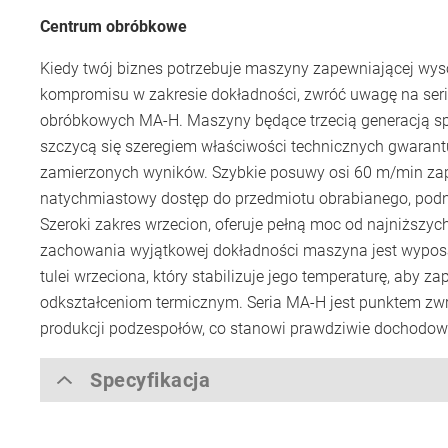
Centrum obróbkowe
Kiedy twój biznes potrzebuje maszyny zapewniającej wy
kompromisu w zakresie dokładności, zwróć uwagę na ser
obróbkowych MA-H. Maszyny będące trzecią generacją sp
szczycą się szeregiem właściwości technicznych gwarant
zamierzonych wyników. Szybkie posuwy osi 60 m/min za
natychmiastowy dostęp do przedmiotu obrabianego, pod
Szeroki zakres wrzecion, oferuje pełną moc od najniższyc
zachowania wyjątkowej dokładności maszyna jest wypos
tulei wrzeciona, który stabilizuje jego temperaturę, aby z
odkształceniom termicznym. Seria MA-H jest punktem zwr
produkcji podzespołów, co stanowi prawdziwie dochodow
Specyfikacja