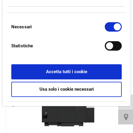
Motor [kW]
11/7.5
Selezione
Video e download
Necessari
del
consenso
PRODOTTI CORRELATI:
Statistiche
GENOS L2000-e
Accetta tutti i cookie
Usa solo i cookie necessari