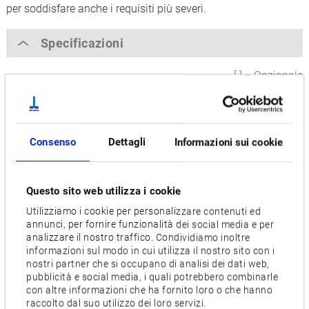
per soddisfare anche i requisiti più severi.
Specificazioni
[ ] = Opzionale
Max. Diametro di tornitura [mm]
220
Consenso
Dettagli
Informazioni sui cookie
Max. Lunghezza di tornitura [mm]
290, [500]
Questo sito web utilizza i cookie
Velocidad del husillo principal [min-1]
Utilizziamo i cookie per personalizzare contenuti ed
annunci, per fornire funzionalità dei social media e per
4,500
analizzare il nostro traffico. Condividiamo inoltre
informazioni sul modo in cui utilizza il nostro sito con i
Numero utensili
nostri partner che si occupano di analisi dei dati web,
pubblicità e social media, i quali potrebbero combinarle
12
con altre informazioni che ha fornito loro o che hanno
raccolto dal suo utilizzo dei loro servizi.