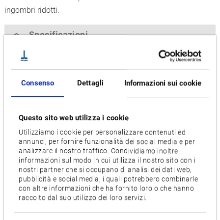
ingombri ridotti.
Specificazioni
[ ] = Opzionale
Dimensioni banco [mm]
Consenso
Dettagli
Informazioni sui cookie
Ø 500
Questo sito web utilizza i cookie
Velocidad del husillo principal [min-1]
15,000
Utilizziamo i cookie per personalizzare contenuti ed
annunci, per fornire funzionalità dei social media e per
analizzare il nostro traffico. Condividiamo inoltre
Corsa assi [mm]
informazioni sul modo in cui utilizza il nostro sito con i
X: 1,050 / Y: 560 / Z: 460
nostri partner che si occupano di analisi dei dati web,
pubblicità e social media, i quali potrebbero combinarle
con altre informazioni che ha fornito loro o che hanno
Numero utensili
raccolto dal suo utilizzo dei loro servizi.
60