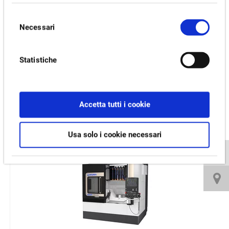
Motor [kW]
Selezione
22/18.5
Necessari
del
consenso
Video e download
Statistiche
PRODOTTI CORRELATI:
Accetta tutti i cookie
GENOS M460V-5AX
Usa solo i cookie necessari