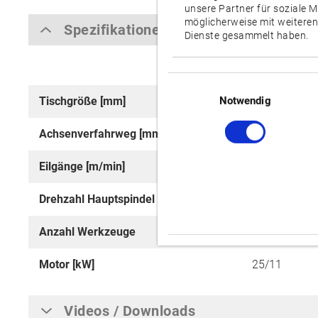
unsere Partner für soziale 
möglicherweise mit weiteren
Spezifikationen
Dienste gesammelt haben.
Einwilligungsauswahl
Notwendig
Tischgröße [mm]
Ø 320
Achsenverfahrweg [mm]
X: 250 / Y: 2
Eilgänge [m/min]
X: 50 / Y: 50 
Drehzahl Hauptspindel [min-1]
15,000
Anzahl Werkzeuge
10 [24]
Motor [kW]
25/11
Videos / Downloads