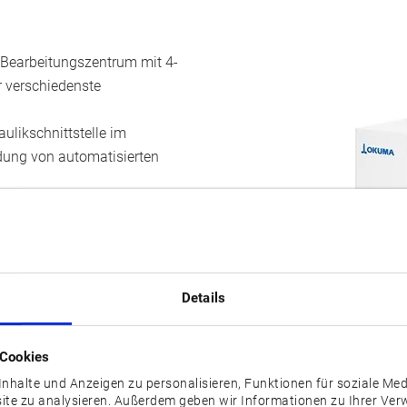
 Bearbeitungszentrum mit 4-
r verschiedenste
aulikschnittstelle im
ndung von automatisierten
keitsbearbeitung mit einem
eschleunigung von bis zu 1G
produktivität gesteigert. Mit
ragende
Details
lzahl von Anwendungen, z. B.
ng.
 Cookies
ung sorgt die CNC-
nhalte und Anzeigen zu personalisieren, Funktionen für soziale Me
site zu analysieren. Außerdem geben wir Informationen zu Ihrer Ve