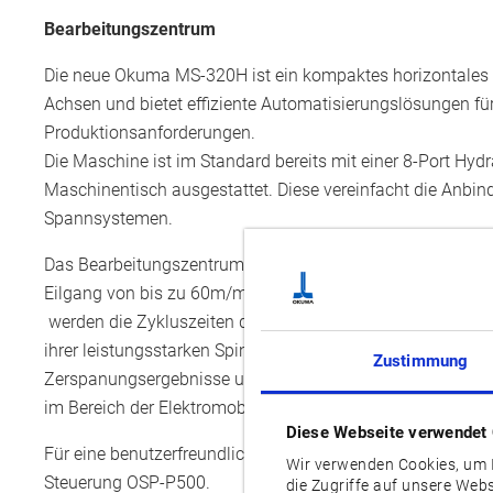
Bearbeitungszentrum
Die neue Okuma MS-320H ist ein kompaktes horizontales
Achsen und bietet effiziente Automatisierungslösungen fü
Produktionsanforderungen.
Die Maschine ist im Standard bereits mit einer 8-Port Hydr
Maschinentisch ausgestattet. Diese vereinfacht die Anbi
Spannsystemen.
Das Bearbeitungszentrum wurde für die Hochgeschwindig
Eilgang von bis zu 60m/min konstruiert. Mit einer Achsb
werden die Zykluszeiten deutlich reduziert und die Gesamt
ihrer leistungsstarken Spindel erzielt die MS-320H hervor
Zustimmung
Zerspanungsergebnisse und eignet sich ideal für eine Vie
im Bereich der Elektromobilität und in der Halbleiterfertigu
Diese Webseite verwendet
Für eine benutzerfreundliche Bedienung und Programmier
Wir verwenden Cookies, um I
Steuerung OSP-P500.
die Zugriffe auf unsere Web