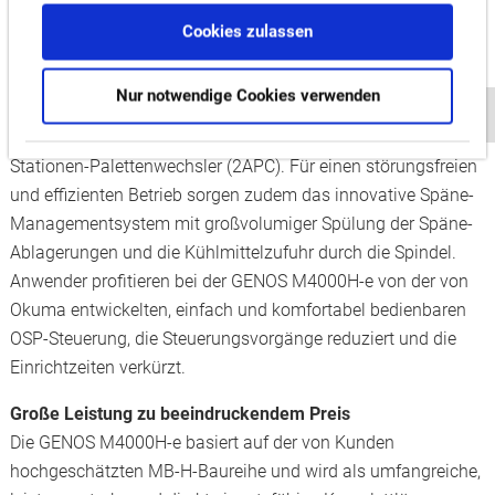
Kettenmagazin insgesamt 64 Werkzeuge, was für besonders
Cookies zulassen
effiziente Prozesse und verringert Standzeiten sorgt. Dies
wird unterstützt durch die gute Erreichbarkeit des ATC, den
Nur notwendige Cookies verwenden
schnellen Wechsel der Werkzeuge (Tool-to-Tool: 1,0
Sekunden; Chip-to-Chip: 2,6 Sekunden) und den Zwei-
Stationen-Palettenwechsler (2APC). Für einen störungsfreien
und effizienten Betrieb sorgen zudem das innovative Späne-
Managementsystem mit großvolumiger Spülung der Späne-
Ablagerungen und die Kühlmittelzufuhr durch die Spindel.
Anwender profitieren bei der GENOS M4000H-e von der von
Okuma entwickelten, einfach und komfortabel bedienbaren
OSP-Steuerung, die Steuerungsvorgänge reduziert und die
Einrichtzeiten verkürzt.
Große Leistung zu beeindruckendem Preis
Die GENOS M4000H-e basiert auf der von Kunden
hochgeschätzten MB-H-Baureihe und wird als umfangreiche,