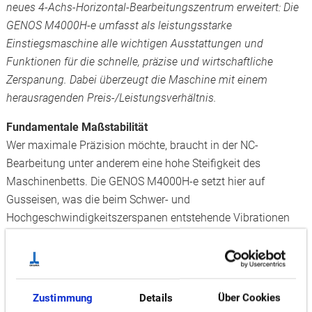
neues 4-Achs-Horizontal-Bearbeitungszentrum erweitert: Die
GENOS M4000H-e umfasst als leistungsstarke
Einstiegsmaschine alle wichtigen Ausstattungen und
Funktionen für die schnelle, präzise und wirtschaftliche
Zerspanung. Dabei überzeugt die Maschine mit einem
herausragenden Preis-/Leistungsverhältnis.
Fundamentale Maßstabilität
Wer maximale Präzision möchte, braucht in der NC-
Bearbeitung unter anderem eine hohe Steifigkeit des
Maschinenbetts. Die GENOS M4000H-e setzt hier auf
Gusseisen, was die beim Schwer- und
Hochgeschwindigkeitszerspanen entstehende Vibrationen
besonders gut dämpft. Temperaturbedingte Schwankungen
werden bei Okuma außerdem durch das bekannte „Thermo-
Friendly Concept“ ausgeglichen, was auch im
kontinuierlichen Langzeitbetrieb hohe Maßstabilität
Zustimmung
Details
Über Cookies
ermöglicht.