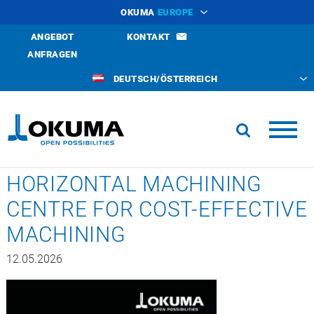
OKUMA
EUROPE
ANGEBOT
KONTAKT
ANFRAGEN
DEUTSCH/ÖSTERREICH
HORIZONTAL MACHINING
CENTRE FOR COST-EFFECTIVE
MACHINING
12.05.2026