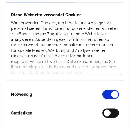
Für alle Werkstoffe und Werkstückgrößen
Diese Webseite verwendet Cookies
Der Tisch mit Abmessungen von 400x400 mm und der
Wir verwenden Cookies, um Inhalte und Anzeigen zu
X-/Y-/Z-Achsverfahrweg von 560/560/625 mm erlauben die
personalisieren, Funktionen für soziale Medien anbieten
Fertigung von Werkstücken mit einem Durchmesser von
zu können und die Zugriffe auf unsere Website zu
analysieren. Außerdem geben wir Informationen zu
maximal 600 und einer Höhe von maximal 900 mm –
Ihrer Verwendung unserer Website an unsere Partner
dennoch wird nur wenig Stellfläche benötigt. Im
für soziale Medien, Werbung und Analysen weiter.
Zusammenspiel mit der leistungsstarken B-Achse ist die
Unsere Partner führen diese Informationen
möglicherweise mit weiteren Daten zusammen, die Sie
Vier-Seiten-Bearbeitung in nur einer Aufspannung möglich.
ihnen bereitgestellt haben oder die sie im Rahmen Ihrer
Dank Maximalgeschwindigkeit von 60 m/min, der
Nutzung der Dienste gesammelt haben.
-1
leistungsstarken Spindel mit einer Drehzahl von 15.000 min
und einem Drehmoment von 199 Nm lassen sich alle Arten
Einwilligungsauswahl
von Werkstoffen für Branchen wie die Automobilindustrie
Notwendig
oder für die Produktion von Land- und Baumaschinen
bearbeiten.
Statistiken
Störungsfreier Betrieb und Automatisierung
Der automatische Werkzeugwechsler (ATC) fasst in einem