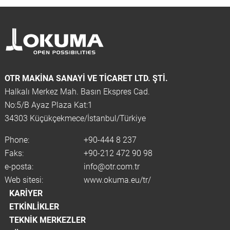
OTR MAKINA SANAYI VE TICARET LTD. ŞTİ.
Halkalı Merkez Mah. Basın Ekspres Cad.
No:5/B Ayaz Plaza Kat:1
34303 Küçükçekmece/İstanbul/Türkiye
Phone:
+90-444 8 237
Faks:
+90-212 472 90 98
e-posta:
info@otr.com.tr
Web sitesi:
www.okuma.eu/tr/
KARIYER
ETKINLIKLER
TEKNIK MERKEZLER