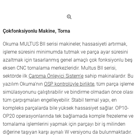
Çokfonksiyonlu Makine, Torna
Okuma MULTUS BII serisi makineler, hassasiyeti artırmak,
işleme süresini minimumda tutmak ve parça ayar süresini
azaltmak için tasarlanmış genel amaçlı çok fonksiyonlu beş
eksen CNC tornalama merkezleridir. Multus BII serisi,
sektörde ilk
Çarpma Önleyici Sistem'e
sahip makinalardır. Bu
yazılım Okuma’nın
OSP kontrolüyle birlikte
, tüm parça işleme
simülasyonunu çalıştırabilir ve bindirme olmadan önce olası
tüm çarpışmaları engelleyebilir. Stabil termal yapı, en
kompleks parçalarda bile yüksek hassasiyet sağlar. OP10-
OP20 operasyonlarında tek bağlamada komple frezeleme ve
tornalama işlemlerini yapmak için parçayı bir iş milinden
diğerine taşıyan karşı aynalı W versiyonu da bulunmaktadır.