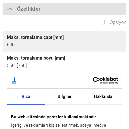
Özellikler
[ ] = Opsiyon
Maks. tornalama çapı [mm]
600
Maks. tornalama boyu [mm]
550, [750]
İş mili devri [d/dk]
6,000 [5,000]
Rıza
Bilgiler
Hakkında
ATC
20 [40, 60]
Bu web-sitesinde çerezler kullanılmaktadır
Motor [kW]
İçeriği ve reklamları kişiselleştirmek, sosyal medya
11/7.5 [22/15]