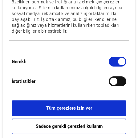
özellikleri sunmak ve trafiği analiz etmek için çerezler
kullanıyoruz. Sitemizi kullanımınızla ilgili bilgileri ayrıca
Özellikler
sosyal medya, reklamcılık ve analiz iş ortaklarımızla
paylaşabiliriz. İş ortaklarımız, bu bilgileri kendilerine
W,
ATC
sağladığınız veya hizmetlerini kullanırken topladıkları
diğer bilgilerle birleştirebilir.
Taret sayısı
1 turret
Onay
Gerekli
Videolar / Yüklemeler
Seçimi
İLGILI ÜRÜNLER:
İstatistikler
MULTUS B250II
Tüm çerezlere izin ver
Sadece gerekli çerezleri kullanın