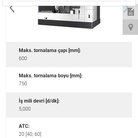
Maks. tornalama çapı [mm]:
600
Maks. tornalama boyu [mm]:
750
İş mili devri [d/dk]:
5,000
ATC:
20 [40, 60]