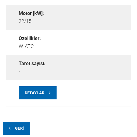
Motor [kW]:
22/15
Özellikler:
W,
ATC
Taret sayısı:
-
DETAYLAR
GERI