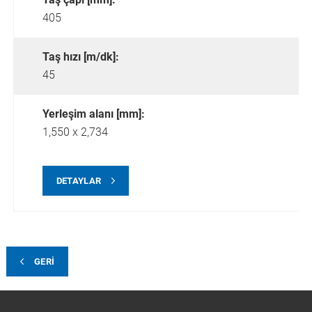
405
Taş hızı [m/dk]:
45
Yerleşim alanı [mm]:
1,550 x 2,734
DETAYLAR
GERI