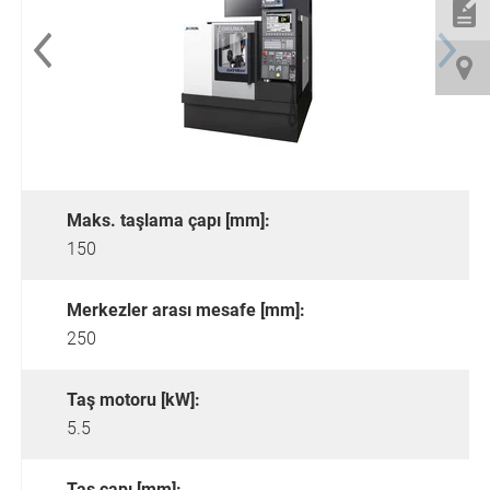
Maks. taşlama çapı [mm]:
150
Merkezler arası mesafe [mm]:
250
Taş motoru [kW]:
5.5
Taş çapı [mm]: