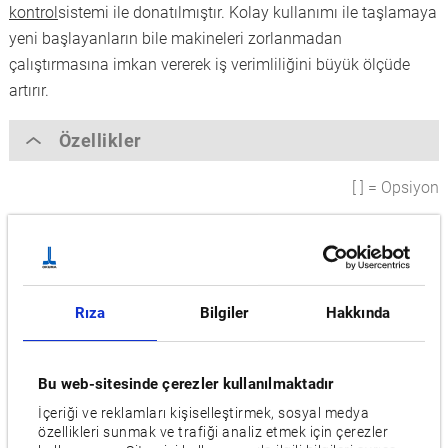
kontrol
sistemi ile donatılmıştır. Kolay kullanımı ile taşlamaya
yeni başlayanların bile makineleri zorlanmadan
çalıştırmasına imkan vererek iş verimliliğini büyük ölçüde
artırır.
Özellikler
[ ] = Opsiyon
Maks. taşlama çapı [mm]
150
Merkezler arası mesafe [mm]
Rıza
Bilgiler
Hakkında
250
Taş motoru [kW]
Bu web-sitesinde çerezler kullanılmaktadır
5.5
İçeriği ve reklamları kişiselleştirmek, sosyal medya
özellikleri sunmak ve trafiği analiz etmek için çerezler