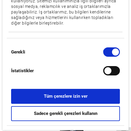
kullanıyoruz. Sitemizi kullanımınızla ilgili bilgileri ayrıca
Taş çapı [mm]
sosyal medya, reklamcılık ve analiz iş ortaklarımızla
510
paylaşabiliriz. İş ortaklarımız, bu bilgileri kendilerine
sağladığınız veya hizmetlerini kullanırken topladıkları
Taş hızı [m/dk]
diğer bilgilerle birleştirebilir.
45
Yerleşim alanı [mm]
Onay
1,550 x 2,734
Gerekli
Seçimi
Videolar / Yüklemeler
İstatistikler
İLGILI ÜRÜNLER:
Tüm çerezlere izin ver
GP/GA14W
Sadece gerekli çerezleri kullanın