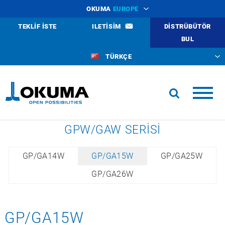
OKUMA
EUROPE
TEKLIF ISTE
ILETISIM
DISTRÜBÜTÖR
BUL
TÜRKÇE
GPW/GAW SERISI
GP/GA14W
GP/GA15W
GP/GA25W
GP/GA26W
GP/GA15W