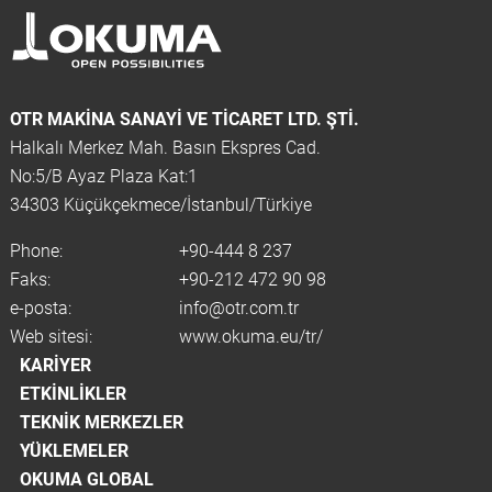
OTR MAKINA SANAYI VE TICARET LTD. ŞTİ.
Halkalı Merkez Mah. Basın Ekspres Cad.
No:5/B Ayaz Plaza Kat:1
34303 Küçükçekmece/İstanbul/Türkiye
Phone:
+90-444 8 237
Faks:
+90-212 472 90 98
e-posta:
info@otr.com.tr
Web sitesi:
www.okuma.eu/tr/
KARIYER
ETKINLIKLER
TEKNIK MERKEZLER
YÜKLEMELER
OKUMA GLOBAL