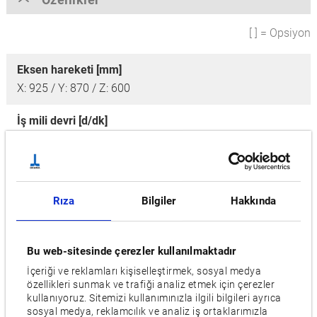
[ ] = Opsiyon
Eksen hareketi [mm]
X: 925 / Y: 870 / Z: 600
İş mili devri [d/dk]
10,000 [6,000, 8,000, 12,000, 15,000, 20,000, 25,000]
ATC
32 [68, 98, 132, 166, 200, 234, 268]
Rıza
Bilgiler
Hakkında
Yerleşim alanı [mm]
5,280 x 2,990
Bu web-sitesinde çerezler kullanılmaktadır
İçeriği ve reklamları kişiselleştirmek, sosyal medya
Motor [kW]
özellikleri sunmak ve trafiği analiz etmek için çerezler
11/7,5 [15/11, 22/18,5]
kullanıyoruz. Sitemizi kullanımınızla ilgili bilgileri ayrıca
sosyal medya, reklamcılık ve analiz iş ortaklarımızla