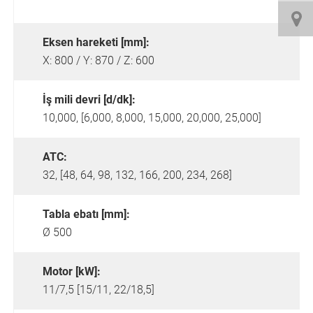
Eksen hareketi [mm]:
X: 800 / Y: 870 / Z: 600
İş mili devri [d/dk]:
10,000, [6,000, 8,000, 15,000, 20,000, 25,000]
ATC:
32, [48, 64, 98, 132, 166, 200, 234, 268]
Tabla ebatı [mm]:
Ø 500
Motor [kW]:
11/7,5 [15/11, 22/18,5]