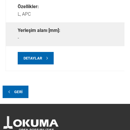
Özellikler:
L,
APC
Yerleşim alanı [mm]:
-
DETAYLAR
GERI