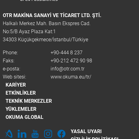
OTR MAKINA SANAYI VE TICARET LTD. ŞTİ.
Halkalı Merkez Mah. Basın Ekspres Cad.
No:5/B Ayaz Plaza Kat:1
34303 Küçükçekmece/İstanbul/Türkiye
Phone:
+90-444 8 237
Faks:
+90-212 472 90 98
e-posta:
info@otr.com.tr
Web sitesi:
www.okuma.eu/tr/
KARIYER
ETKINLIKLER
TEKNIK MERKEZLER
YÜKLEMELER
OKUMA GLOBAL
YASAL UYARI