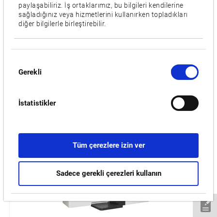
Özellikler
paylaşabiliriz. İş ortaklarımız, bu bilgileri kendilerine
sağladığınız veya hizmetlerini kullanırken topladıkları
L,
APC
diğer bilgilerle birleştirebilir.
Videolar / Yüklemeler
Onay
Gerekli
İLGILI ÜRÜNLER:
Seçimi
İstatistikler
MU-5000V LASER EX
Tüm çerezlere izin ver
Sadece gerekli çerezleri kullanın