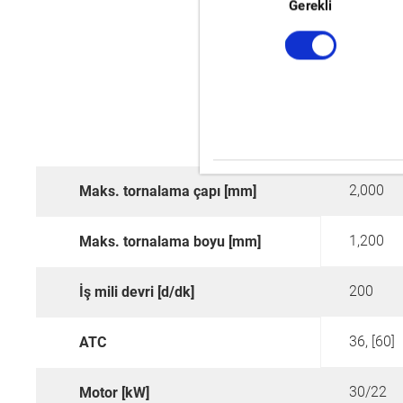
Seçimi
Gerekli
2,000
Maks. tornalama çapı [mm]
1,200
Maks. tornalama boyu [mm]
200
İş mili devri [d/dk]
36, [60]
ATC
30/22
Motor [kW]