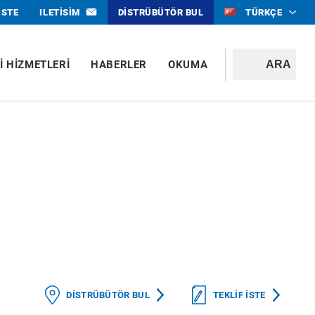
ISTE
ILETISIM
DISTRÜBÜTÖR BUL
TÜRKÇE
I HIZMETLERI
HABERLER
OKUMA
DISTRÜBÜTÖR BUL
TEKLIF ISTE