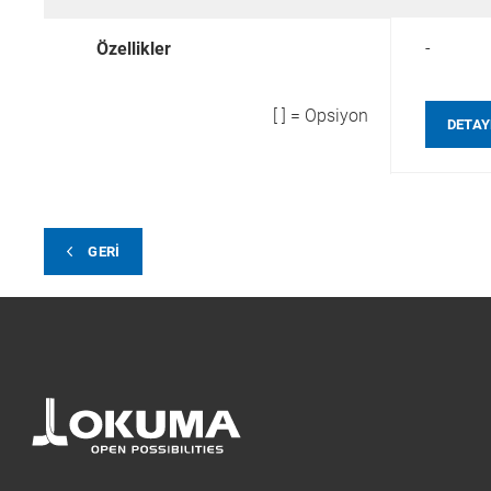
-
Özellikler
[ ] = Opsiyon
DETA
GERI