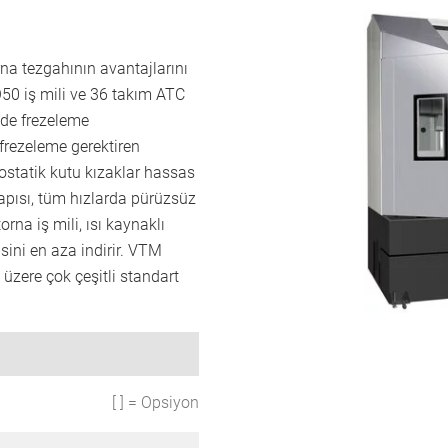
na tezgahının avantajlarını
SO50 iş mili ve 36 takım ATC
 de frezeleme
 frezeleme gerektiren
rostatik kutu kızaklar hassas
yapısı, tüm hızlarda pürüzsüz
rna iş mili, ısı kaynaklı
sini en aza indirir. VTM
 üzere çok çeşitli standart
[ ] = Opsiyon