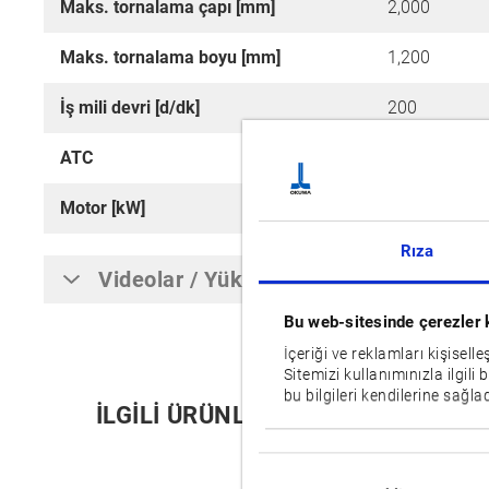
Maks. tornalama çapı [mm]
2,000
Maks. tornalama boyu [mm]
1,200
İş mili devri [d/dk]
200
ATC
36, [60]
Motor [kW]
30/22
Rıza
Videolar / Yüklemeler
Bu web-sitesinde çerezler 
İçeriği ve reklamları kişisell
Sitemizi kullanımınızla ilgili 
bu bilgileri kendilerine sağlad
İLGILI ÜRÜNLER:
Onay