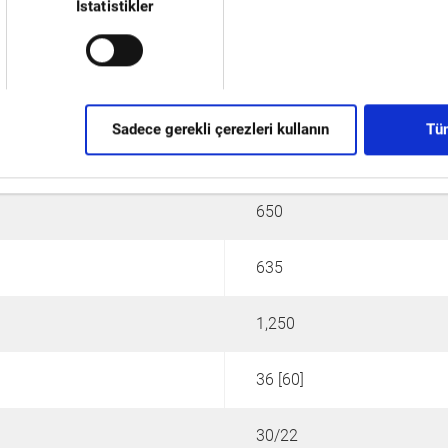
İstatistikler
Sadece gerekli çerezleri kullanın
Tüm
650
635
1,250
36 [60]
30/22