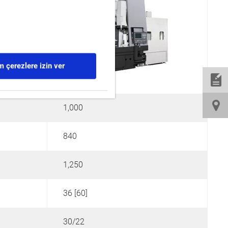
 çerezlere izin ver
1,000
840
1,250
36 [60]
30/22