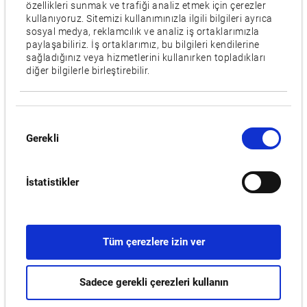
özellikleri sunmak ve trafiği analiz etmek için çerezler
kullanıyoruz. Sitemizi kullanımınızla ilgili bilgileri ayrıca
Özellikler
sosyal medya, reklamcılık ve analiz iş ortaklarımızla
L,
M,
W,
MY,
MW,
MYW,
Gantry Loader
paylaşabiliriz. İş ortaklarımız, bu bilgileri kendilerine
sağladığınız veya hizmetlerini kullanırken topladıkları
diğer bilgilerle birleştirebilir.
Videolar / Yüklemeler
İLGILI ÜRÜNLER:
Onay
Gerekli
Seçimi
LB4000 EX III
İstatistikler
Tüm çerezlere izin ver
Sadece gerekli çerezleri kullanın