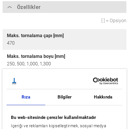
Özellikler
[ ] = Opsiyon
Maks. tornalama çapı [mm]
470
Maks. tornalama boyu [mm]
250, 500, 1,000, 1,300
İş mili devri [d/dk]
5,000, [4,200], [2,800]
Rıza
Bilgiler
Hakkında
ATC
12
Bu web-sitesinde çerezler kullanılmaktadır
Motor (VAC) [kW]
22/15, [30/22], [40/30]
İçeriği ve reklamları kişiselleştirmek, sosyal medya