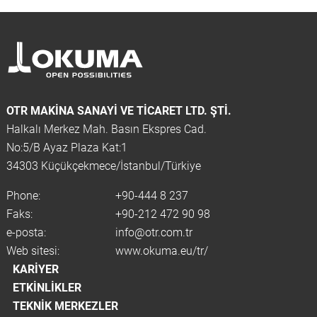
OTR MAKINA SANAYI VE TICARET LTD. ŞTİ.
Halkalı Merkez Mah. Basın Ekspres Cad.
No:5/B Ayaz Plaza Kat:1
34303 Küçükçekmece/İstanbul/Türkiye
Phone:
+90-444 8 237
Faks:
+90-212 472 90 98
e-posta:
info@otr.com.tr
Web sitesi:
www.okuma.eu/tr/
KARIYER
ETKINLIKLER
TEKNIK MERKEZLER