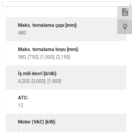
Maks. tornalama çapı [mm]:
480
Maks. tornalama boyu [mm]:
380, [750], [1,500], [2,150]
İş mili devri [d/dk]:
4,200, [3,000], [1,500]
ATC:
12
Motor (VAC) [kW]:
-