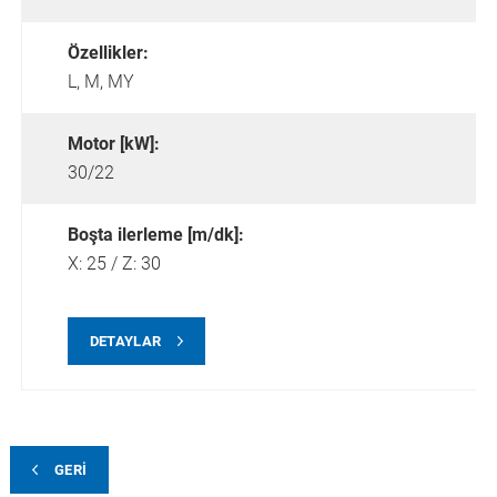
Özellikler:
L,
M,
MY
Motor [kW]:
30/22
Boşta ilerleme [m/dk]:
X: 25 / Z: 30
DETAYLAR
GERI