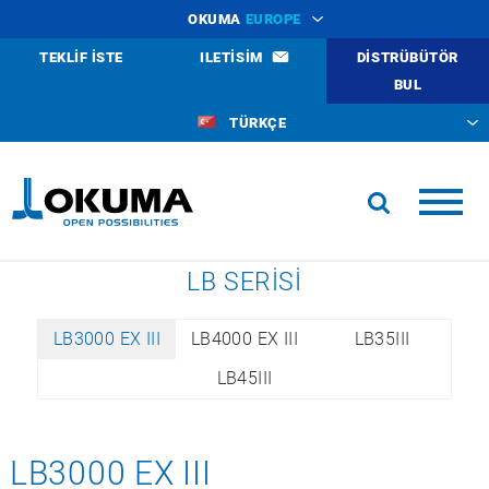
OKUMA
EUROPE
TEKLIF ISTE
ILETISIM
DISTRÜBÜTÖR
BUL
TÜRKÇE
LB SERISI
LB3000 EX III
LB4000 EX III
LB35III
LB45III
LB3000 EX III